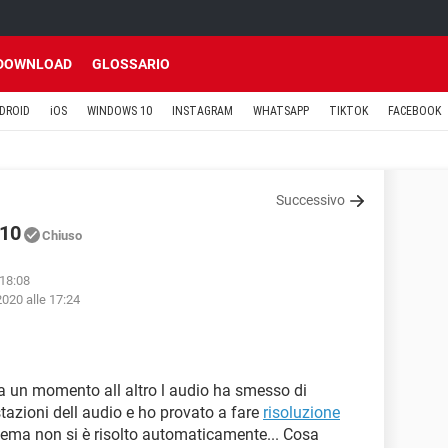
DOWNLOAD
GLOSSARIO
DROID
iOS
WINDOWS 10
INSTAGRAM
WHATSAPP
TIKTOK
FACEBOOK
Successivo
 10
Chiuso
 18:08
2020 alle 17:24
da un momento all altro l audio ha smesso di
azioni dell audio e ho provato a fare
risoluzione
ema non si è risolto automaticamente... Cosa