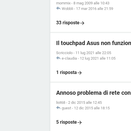
mommix
-
8 mag 2009 alle 10:43
Wobbli
-
17 mar 2016 alle 21:59
33 risposte
Il touchpad Asus non funzio
Scricciolo
-
11 lug 2021 alle 22:05
e-claudia
-
12 lug 2021 alle 11:05
1 risposta
Annoso problema di rete con
liot68
-
2 dic 2015 alle 12:45
guest
-
12 dic 2015 alle 18:15
5 risposte