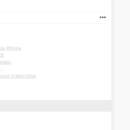
ie -IPhone
SB
stiera
a
-
orum E-Mail/Chat