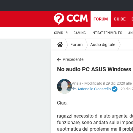
FORUM
GUIDE
COVID-19
GAMING
INTRATTENIMENTO
AN
Forum
Audio digitale
Precedente
No audio PC ASUS Windows
Ansia
- Modificato il 29 dic 2020 alle
Antonello Ciccarello
-
29 dic 
Ciao,
ragazzi necessito di aiuto urgente, 
funzionare, sono andata sulle impost
auotmatica del problema ma il probl