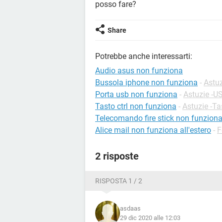
posso fare?
Share
Potrebbe anche interessarti:
Audio asus non funziona
Bussola iphone non funziona
-
Astuz
Porta usb non funziona
-
Astuzie -U
Tasto ctrl non funziona
-
Astuzie -Ta
Telecomando fire stick non funzion
Alice mail non funziona all'estero
-
F
2 risposte
RISPOSTA 1 / 2
asdaas
29 dic 2020 alle 12:03