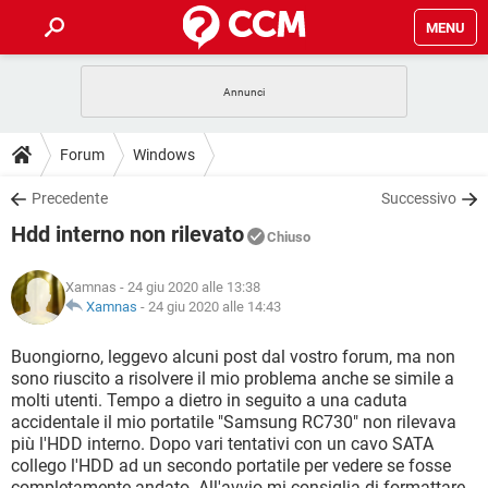
MENU
HOME
COVID-19
GAMING
GUIDE
Forum
Windows
INTRATTENIMENTO
ANDROID
COVID-19
GAMING
DOWNLOAD
Precedente
Successivo
iOS
WINDOWS 10
INTRATTENIMENTO
ANDROID
Hdd interno non rilevato
INSTAGRAM
COVID-19
WHATSAPP
GAMING
Chiuso
FORUM
iOS
WINDOWS 10
TIKTOK
INTRATTENIMENTO
FACEBOOK
ANDROID
Xamnas
- 24 giu 2020 alle 13:38
INSTAGRAM
COVID-19
WHATSAPP
GAMING
GLOSSARIO
Xamnas
-
24 giu 2020 alle 14:43
HARDWARE
iOS
WINDOWS 10
TIKTOK
INTRATTENIMENTO
FACEBOOK
ANDROID
INSTAGRAM
COVID-19
WHATSAPP
GAMING
Buongiorno, leggevo alcuni post dal vostro forum, ma non
HARDWARE
iOS
WINDOWS 10
sono riuscito a risolvere il mio problema anche se simile a
TIKTOK
INTRATTENIMENTO
FACEBOOK
ANDROID
molti utenti. Tempo a dietro in seguito a una caduta
INSTAGRAM
WHATSAPP
accidentale il mio portatile "Samsung RC730" non rilevava
HARDWARE
iOS
WINDOWS 10
TIKTOK
FACEBOOK
più l'HDD interno. Dopo vari tentativi con un cavo SATA
INSTAGRAM
WHATSAPP
collego l'HDD ad un secondo portatile per vedere se fosse
HARDWARE
completamente andato. All'avvio mi consiglia di formattare