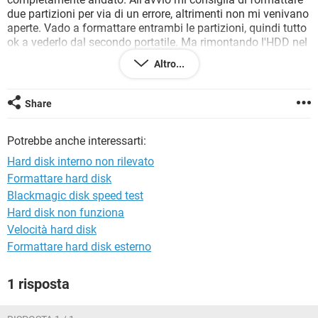
TIKTOK
FACEBOOK
due partizioni per via di un errore, altrimenti non mi venivano
aperte. Vado a formattare entrambi le partizioni, quindi tutto
HARDWARE
ok a vederlo dal secondo portatile. Ma rimontando l'HDD nel
portatile Samsung niente, gira ma non viene rilevato. Anche
Altro...
accedendo tramite il BIOS non mi risulta. Sapete
consigliarmi qualcosa? Leggevo che il SATA native potrebbe
essere un problema, ma non lo trovo dal BIOS per
Share
disabilitarlo. Spero sappiate aiutarmi che dopo svariati
tentativi non so più dove sbattere la testa .
Potrebbe anche interessarti:
Grazie in anticipo.
Hard disk interno non rilevato
Formattare hard disk
Blackmagic disk speed test
Configurazione:
Android / Chrome 83.0.4103.106
Hard disk non funziona
Velocità hard disk
Formattare hard disk esterno
1 risposta