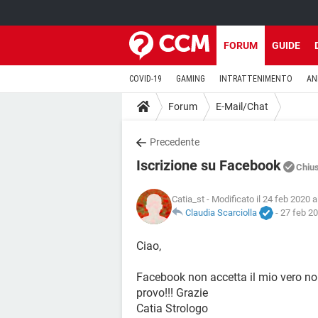
FORUM
GUIDE
COVID-19
GAMING
INTRATTENIMENTO
AN
Forum
E-Mail/Chat
Precedente
Iscrizione su Facebook
Chiu
Catia_st
- Modificato il 24 feb 2020 a
Claudia Scarciolla
-
27 feb 20
Ciao,
Facebook non accetta il mio vero no
provo!!! Grazie
Catia Strologo