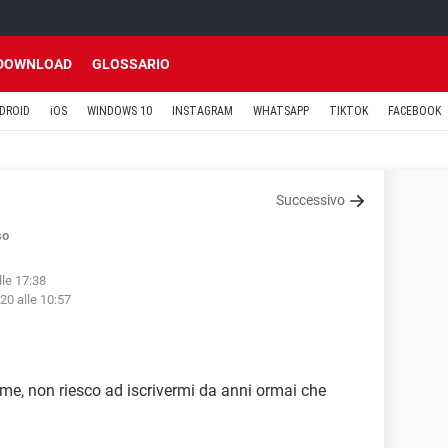
DOWNLOAD
GLOSSARIO
DROID
iOS
WINDOWS 10
INSTAGRAM
WHATSAPP
TIKTOK
FACEBOOK
Successivo
so
lle 17:38
20 alle 10:57
me, non riesco ad iscrivermi da anni ormai che