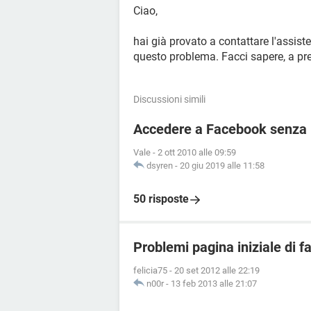
Ciao,
hai già provato a contattare l'assis
questo problema. Facci sapere, a pre
Discussioni simili
Accedere a Facebook senza r
Vale
-
2 ott 2010 alle 09:59
dsyren
-
20 giu 2019 alle 11:58
50 risposte
Problemi pagina iniziale di 
felicia75
-
20 set 2012 alle 22:19
n00r
-
13 feb 2013 alle 21:07