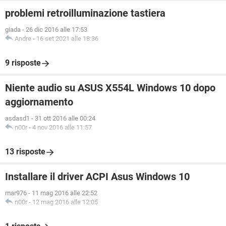
problemi retroilluminazione tastiera
giada
-
26 dic 2016 alle 17:53
Andre
-
16 set 2021 alle 18:36
9 risposte
Niente audio su ASUS X554L Windows 10 dopo
aggiornamento
asdasd1
-
31 ott 2016 alle 00:24
n00r
-
4 nov 2016 alle 11:57
13 risposte
Installare il driver ACPI Asus Windows 10
mar976
-
11 mag 2016 alle 22:52
n00r
-
12 mag 2016 alle 12:05