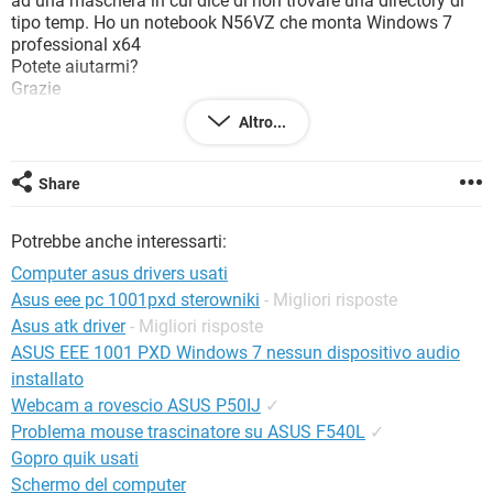
ad una maschera in cui dice di non trovare una directory di
TIKTOK
FACEBOOK
tipo temp. Ho un notebook N56VZ che monta Windows 7
professional x64
HARDWARE
Potete aiutarmi?
Grazie
Celestino
Altro...
Share
Configurazione:
Windows / Internet Explorer 11.0
Potrebbe anche interessarti:
Computer asus drivers usati
Asus eee pc 1001pxd sterowniki
- Migliori risposte
Asus atk driver
- Migliori risposte
ASUS EEE 1001 PXD Windows 7 nessun dispositivo audio
installato
Webcam a rovescio ASUS P50IJ
✓
Problema mouse trascinatore su ASUS F540L
✓
Gopro quik usati
Schermo del computer