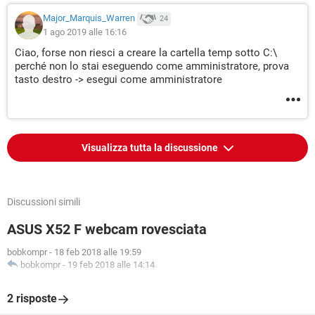
Major_Marquis_Warren
24
1 ago 2019 alle 16:16
Ciao, forse non riesci a creare la cartella temp sotto C:\
perché non lo stai eseguendo come amministratore, prova
tasto destro -> esegui come amministratore
Visualizza tutta la discussione
Discussioni simili
ASUS X52 F webcam rovesciata
bobkompr
-
18 feb 2018 alle 19:59
bobkompr
-
19 feb 2018 alle 14:14
2 risposte