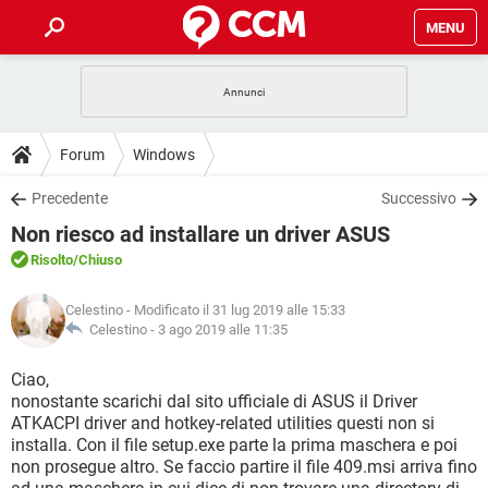
MENU
HOME
COVID-19
GAMING
GUIDE
Forum
Windows
INTRATTENIMENTO
ANDROID
COVID-19
GAMING
DOWNLOAD
Precedente
Successivo
iOS
WINDOWS 10
INTRATTENIMENTO
ANDROID
Non riesco ad installare un driver ASUS
INSTAGRAM
COVID-19
WHATSAPP
GAMING
FORUM
iOS
WINDOWS 10
Risolto
/Chiuso
TIKTOK
INTRATTENIMENTO
FACEBOOK
ANDROID
INSTAGRAM
COVID-19
WHATSAPP
GAMING
GLOSSARIO
HARDWARE
iOS
Celestino
- Modificato il 31 lug 2019 alle 15:33
WINDOWS 10
TIKTOK
INTRATTENIMENTO
FACEBOOK
ANDROID
Celestino -
3 ago 2019 alle 11:35
INSTAGRAM
COVID-19
WHATSAPP
GAMING
HARDWARE
iOS
WINDOWS 10
Ciao,
TIKTOK
INTRATTENIMENTO
FACEBOOK
ANDROID
nonostante scarichi dal sito ufficiale di ASUS il Driver
INSTAGRAM
WHATSAPP
ATKACPI driver and hotkey-related utilities questi non si
HARDWARE
iOS
WINDOWS 10
TIKTOK
FACEBOOK
installa. Con il file setup.exe parte la prima maschera e poi
INSTAGRAM
WHATSAPP
non prosegue altro. Se faccio partire il file 409.msi arriva fino
HARDWARE