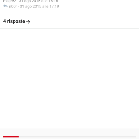
majirez
-
31 ago 2015 alle 16:16
n00r
-
31 ago 2015 alle 17:19
4 risposte