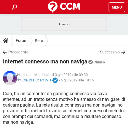
MENU
HOME
COVID-19
GAMING
GUIDE
Forum
Rete
INTRATTENIMENTO
ANDROID
COVID-19
GAMING
DOWNLOAD
Precedente
Successivo
iOS
WINDOWS 10
INTRATTENIMENTO
ANDROID
Internet connesso ma non naviga
INSTAGRAM
COVID-19
WHATSAPP
GAMING
Chiuso
FORUM
iOS
WINDOWS 10
TIKTOK
INTRATTENIMENTO
FACEBOOK
ANDROID
Nicholas
- Modificato il 3 giu 2019 alle 09:30
INSTAGRAM
COVID-19
WHATSAPP
GAMING
GLOSSARIO
Claudia Scarciolla
-
5 giu 2019 alle 18:15
HARDWARE
iOS
WINDOWS 10
TIKTOK
INTRATTENIMENTO
FACEBOOK
ANDROID
INSTAGRAM
COVID-19
WHATSAPP
GAMING
Ciao, ho un computer da gaming connesso via cavo
HARDWARE
iOS
WINDOWS 10
ethernet, ad un tratto senza motivo ha smesso di navigare, di
TIKTOK
INTRATTENIMENTO
FACEBOOK
ANDROID
caricare pagine. La rete risulta connessa ma non naviga, ho
INSTAGRAM
WHATSAPP
provato tutti i metodi trovato su internet compreso il metodo
HARDWARE
iOS
WINDOWS 10
TIKTOK
FACEBOOK
con prompt dei comandi, ma continua a risultare connesso
INSTAGRAM
WHATSAPP
ma non naviga.
HARDWARE