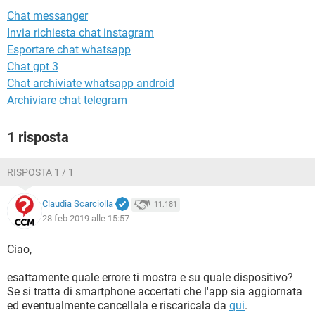
TIKTOK
FACEBOOK
Chat messanger
HARDWARE
Invia richiesta chat instagram
Esportare chat whatsapp
Chat gpt 3
Chat archiviate whatsapp android
Archiviare chat telegram
1 risposta
RISPOSTA 1 / 1
Claudia Scarciolla
11.181
28 feb 2019 alle 15:57
Ciao,
esattamente quale errore ti mostra e su quale dispositivo?
Se si tratta di smartphone accertati che l'app sia aggiornata
ed eventualmente cancellala e riscaricala da
qui
.