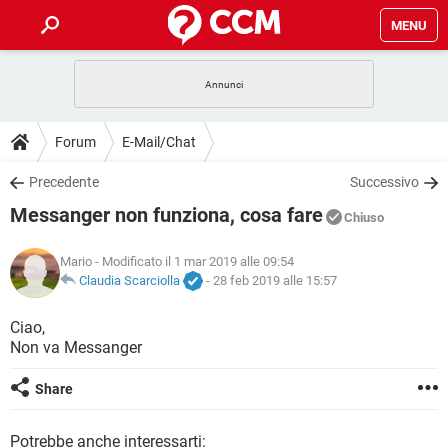
MENU
HOME
COVID-19
GAMING
GUIDE
Forum
E-Mail/Chat
INTRATTENIMENTO
ANDROID
COVID-19
GAMING
DOWNLOAD
Precedente
Successivo
iOS
WINDOWS 10
INTRATTENIMENTO
ANDROID
Messanger non funziona, cosa fare
INSTAGRAM
COVID-19
WHATSAPP
GAMING
Chiuso
FORUM
iOS
WINDOWS 10
TIKTOK
INTRATTENIMENTO
FACEBOOK
ANDROID
Mario
- Modificato il 1 mar 2019 alle 09:54
INSTAGRAM
COVID-19
WHATSAPP
GAMING
GLOSSARIO
Claudia Scarciolla
-
28 feb 2019 alle 15:57
HARDWARE
iOS
WINDOWS 10
TIKTOK
INTRATTENIMENTO
FACEBOOK
ANDROID
INSTAGRAM
COVID-19
WHATSAPP
GAMING
Ciao,
HARDWARE
iOS
WINDOWS 10
Non va Messanger
TIKTOK
INTRATTENIMENTO
FACEBOOK
ANDROID
INSTAGRAM
WHATSAPP
HARDWARE
iOS
WINDOWS 10
Share
TIKTOK
FACEBOOK
INSTAGRAM
WHATSAPP
HARDWARE
Potrebbe anche interessarti: