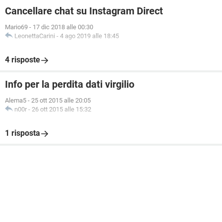
Cancellare chat su Instagram Direct
Mario69
-
17 dic 2018 alle 00:30
LeonettaCarini
-
4 ago 2019 alle 18:45
4 risposte
Info per la perdita dati virgilio
Alema5
-
25 ott 2015 alle 20:05
n00r
-
26 ott 2015 alle 15:32
1 risposta