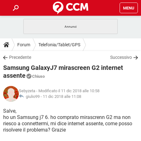
MENU
HOME
COVID-19
GAMING
GUIDE
Forum
Telefonia/Tablet/GPS
INTRATTENIMENTO
ANDROID
COVID-19
GAMING
DOWNLOAD
Precedente
Successivo
iOS
WINDOWS 10
INTRATTENIMENTO
ANDROID
Samsung GalaxyJ7 mirascreen G2 internet
INSTAGRAM
COVID-19
WHATSAPP
GAMING
FORUM
iOS
WINDOWS 10
assente
Chiuso
TIKTOK
INTRATTENIMENTO
FACEBOOK
ANDROID
INSTAGRAM
COVID-19
WHATSAPP
GAMING
GLOSSARIO
HARDWARE
iOS
WINDOWS 10
Sebyzeta
- Modificato il 11 dic 2018 alle 10:58
TIKTOK
INTRATTENIMENTO
FACEBOOK
ANDROID
giulio99 -
11 dic 2018 alle 11:08
INSTAGRAM
COVID-19
WHATSAPP
GAMING
HARDWARE
iOS
WINDOWS 10
Salve,
TIKTOK
INTRATTENIMENTO
FACEBOOK
ANDROID
INSTAGRAM
WHATSAPP
ho un Samsung j7 6. ho comprato mirascrenn G2 ma non
HARDWARE
iOS
WINDOWS 10
riesco a connettermi, mi dice internet assente, come posso
TIKTOK
FACEBOOK
risolvere il problema? Grazie
INSTAGRAM
WHATSAPP
HARDWARE