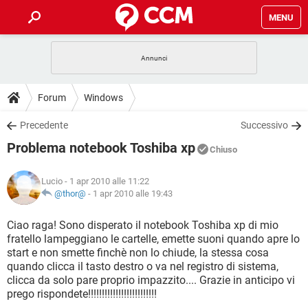
MENU
HOME
COVID-19
GAMING
GUIDE
Forum
Windows
INTRATTENIMENTO
ANDROID
COVID-19
GAMING
DOWNLOAD
Precedente
Successivo
iOS
WINDOWS 10
INTRATTENIMENTO
ANDROID
Problema notebook Toshiba xp
INSTAGRAM
COVID-19
WHATSAPP
GAMING
Chiuso
FORUM
iOS
WINDOWS 10
TIKTOK
INTRATTENIMENTO
FACEBOOK
ANDROID
Lucio
- 1 apr 2010 alle 11:22
INSTAGRAM
COVID-19
WHATSAPP
GAMING
GLOSSARIO
@thor@
-
1 apr 2010 alle 19:43
HARDWARE
iOS
WINDOWS 10
TIKTOK
INTRATTENIMENTO
FACEBOOK
ANDROID
INSTAGRAM
COVID-19
WHATSAPP
GAMING
Ciao raga! Sono disperato il notebook Toshiba xp di mio
HARDWARE
iOS
WINDOWS 10
fratello lampeggiano le cartelle, emette suoni quando apre lo
TIKTOK
INTRATTENIMENTO
FACEBOOK
ANDROID
start e non smette finchè non lo chiude, la stessa cosa
INSTAGRAM
WHATSAPP
quando clicca il tasto destro o va nel registro di sistema,
HARDWARE
iOS
WINDOWS 10
TIKTOK
FACEBOOK
clicca da solo pare proprio impazzito.... Grazie in anticipo vi
INSTAGRAM
WHATSAPP
prego rispondete!!!!!!!!!!!!!!!!!!!!!!!!!
HARDWARE