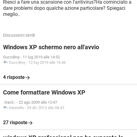
Riesci a fare una scansione con l'antivirus?Ha cominciato a
dare problemi dopo qualche azione particolare? Spiegaci
meglio..
Discussioni simili
Windows XP schermo nero all'avvio
GucciBoy
-
11 lug 2019 alle 14:52
GucciBoy
-
12 lug 2019 alle 16:46
4 risposte
Come formattare Windows XP
::track::
-
22 ago 2009 alle 13:47
totoriello
-
29 dic 2013 alle 08:42
27 risposte