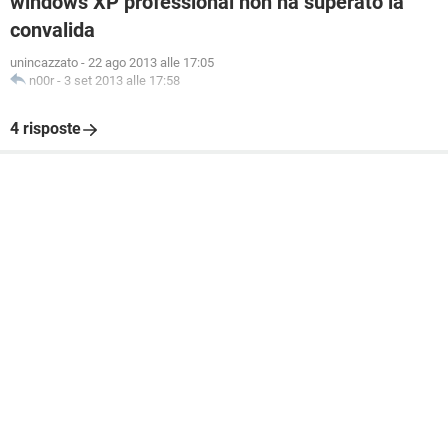
windows XP professional non ha superato la
convalida
unincazzato
-
22 ago 2013 alle 17:05
n00r
-
3 set 2013 alle 17:58
4 risposte