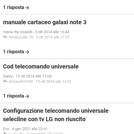
1 risposta
manuale cartaceo galaxi note 3
maria rita vivarelli
-
3 ott 2014 alle 10:44
l'embrouille 75
-
3 ott 2014 alle 11:07
1 risposta
Cod telecomando universale
Sabry
-
13 ott 2018 alle 17:04
AntonelloCCM
-
15 ott 2018 alle 14:52
1 risposta
Configurazione telecomando universale
selecline con tv LG non riuscito
Eva
-
4 gen 2021 alle 22:41