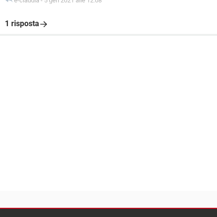
e-claudia
-
5 gen 2021 alle 12:08
1 risposta