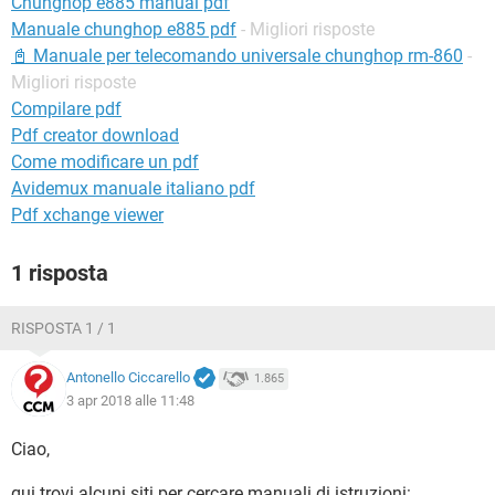
Chunghop e885 manual pdf
TIKTOK
FACEBOOK
Manuale chunghop e885 pdf
- Migliori risposte
HARDWARE
📓 Manuale per telecomando universale chunghop rm-860
-
Migliori risposte
Compilare pdf
Pdf creator download
Come modificare un pdf
Avidemux manuale italiano pdf
Pdf xchange viewer
1 risposta
RISPOSTA 1 / 1
Antonello Ciccarello
1.865
3 apr 2018 alle 11:48
Ciao,
qui trovi alcuni siti per cercare manuali di istruzioni: