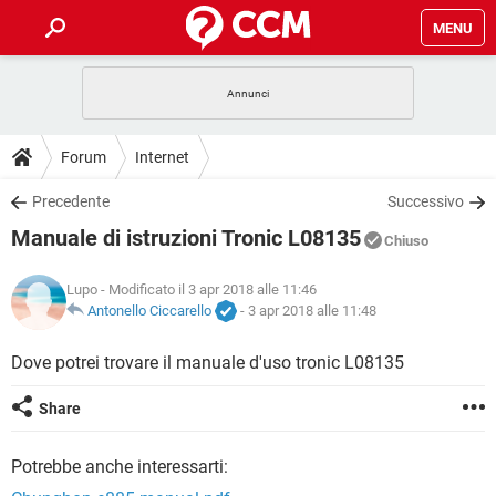
MENU
HOME
COVID-19
GAMING
GUIDE
Forum
Internet
INTRATTENIMENTO
ANDROID
COVID-19
GAMING
DOWNLOAD
Precedente
Successivo
iOS
WINDOWS 10
INTRATTENIMENTO
ANDROID
Manuale di istruzioni Tronic L08135
INSTAGRAM
COVID-19
WHATSAPP
GAMING
Chiuso
FORUM
iOS
WINDOWS 10
TIKTOK
INTRATTENIMENTO
FACEBOOK
ANDROID
Lupo
- Modificato il 3 apr 2018 alle 11:46
INSTAGRAM
COVID-19
WHATSAPP
GAMING
GLOSSARIO
Antonello Ciccarello
-
3 apr 2018 alle 11:48
HARDWARE
iOS
WINDOWS 10
TIKTOK
INTRATTENIMENTO
FACEBOOK
ANDROID
INSTAGRAM
COVID-19
WHATSAPP
GAMING
Dove potrei trovare il manuale d'uso tronic L08135
HARDWARE
iOS
WINDOWS 10
TIKTOK
INTRATTENIMENTO
FACEBOOK
ANDROID
Share
INSTAGRAM
WHATSAPP
HARDWARE
iOS
WINDOWS 10
TIKTOK
FACEBOOK
Potrebbe anche interessarti:
INSTAGRAM
WHATSAPP
HARDWARE