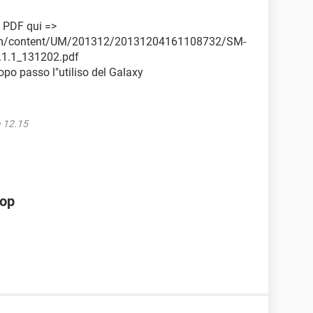
o PDF qui =>
com/content/UM/201312/20131204161108732/SM-
.1.1_131202.pdf
po passo l"utiliso del Galaxy
a 12.15
hop