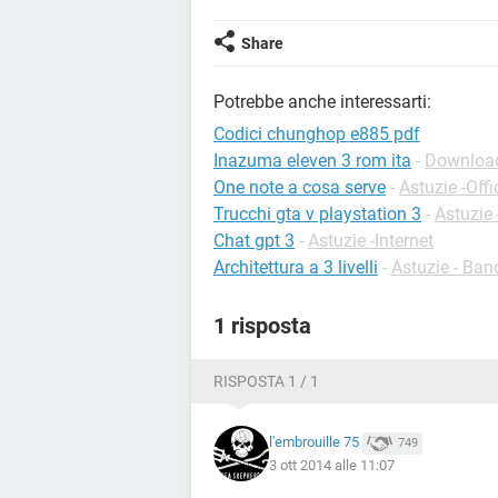
Share
Potrebbe anche interessarti:
Codici chunghop e885 pdf
Inazuma eleven 3 rom ita
-
Download
One note a cosa serve
-
Astuzie -Off
Trucchi gta v playstation 3
-
Astuzie
Chat gpt 3
-
Astuzie -Internet
Architettura a 3 livelli
-
Astuzie - Ban
1 risposta
RISPOSTA 1 / 1
l'embrouille 75
749
3 ott 2014 alle 11:07