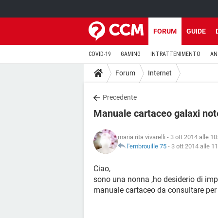
FORUM
GUIDE
COVID-19
GAMING
INTRATTENIMENTO
AN
Forum
Internet
Precedente
Manuale cartaceo galaxi not
maria rita vivarelli
- 3 ott 2014 alle 10
l'embrouille 75
-
3 ott 2014 alle 1
Ciao,
sono una nonna ,ho desiderio di impar
manuale cartaceo da consultare per 