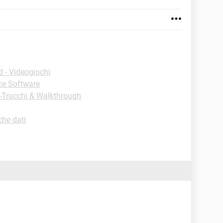
 - Videogiochi
ice Software
 -Trucchi & Walkthrough
che dati