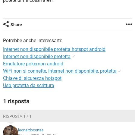
potete dirmi cosa fare??
TIKTOK
FACEBOOK
HARDWARE
Share
Potrebbe anche interessarti:
Internet non disponibile protetta hotspot android
Internet non disponibile protetta
✓
Emulatore pokemon android
WiFi non si connette, Internet non disponibile, protetta
✓
Chiave di sicurezza hotspot
Usb protetta da scrittura
1 risposta
RISPOSTA 1 / 1
leonardocortes