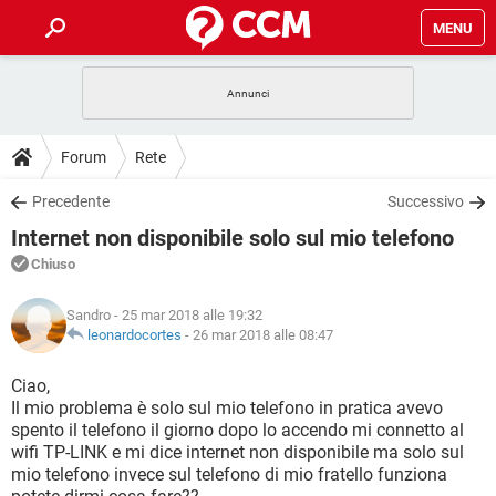
MENU
HOME
COVID-19
GAMING
GUIDE
Forum
Rete
INTRATTENIMENTO
ANDROID
COVID-19
GAMING
DOWNLOAD
Precedente
Successivo
iOS
WINDOWS 10
INTRATTENIMENTO
ANDROID
Internet non disponibile solo sul mio telefono
INSTAGRAM
COVID-19
WHATSAPP
GAMING
FORUM
iOS
WINDOWS 10
Chiuso
TIKTOK
INTRATTENIMENTO
FACEBOOK
ANDROID
INSTAGRAM
COVID-19
WHATSAPP
GAMING
GLOSSARIO
HARDWARE
iOS
Sandro
- 25 mar 2018 alle 19:32
WINDOWS 10
TIKTOK
INTRATTENIMENTO
FACEBOOK
ANDROID
leonardocortes
-
26 mar 2018 alle 08:47
INSTAGRAM
COVID-19
WHATSAPP
GAMING
HARDWARE
iOS
WINDOWS 10
Ciao,
TIKTOK
INTRATTENIMENTO
FACEBOOK
ANDROID
Il mio problema è solo sul mio telefono in pratica avevo
INSTAGRAM
WHATSAPP
spento il telefono il giorno dopo lo accendo mi connetto al
HARDWARE
iOS
WINDOWS 10
TIKTOK
FACEBOOK
wifi TP-LINK e mi dice internet non disponibile ma solo sul
INSTAGRAM
WHATSAPP
mio telefono invece sul telefono di mio fratello funziona
HARDWARE