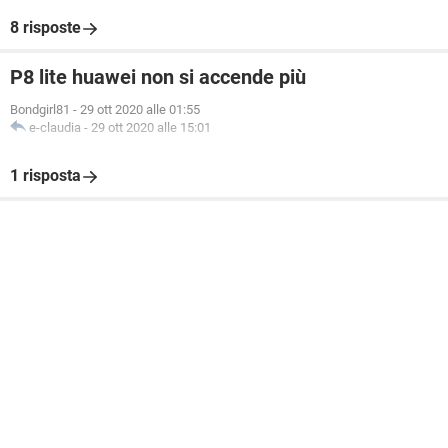
8 risposte
P8 lite huawei non si accende più
Bondgirl81
-
29 ott 2020 alle 01:55
e-claudia
-
29 ott 2020 alle 15:01
1 risposta