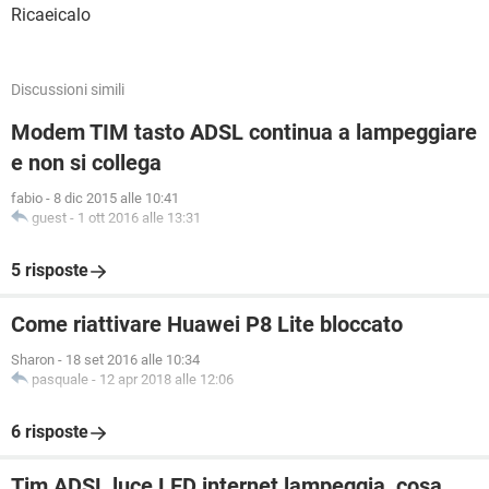
Ricaeicalo
Discussioni simili
Modem TIM tasto ADSL continua a lampeggiare
e non si collega
fabio
-
8 dic 2015 alle 10:41
guest
-
1 ott 2016 alle 13:31
5 risposte
Come riattivare Huawei P8 Lite bloccato
Sharon
-
18 set 2016 alle 10:34
pasquale
-
12 apr 2018 alle 12:06
6 risposte
Tim ADSL luce LED internet lampeggia, cosa