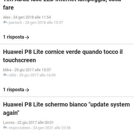
fare
Alex
-
24 gen 2018 alle 11:54
paciock
-
24 gen 2018 alle 13:37
1 risposta
Huawei P8 Lite cornice verde quando tocco il
touchscreen
Mike
-
29 giu 2017 alle 15:37
n00r
-
29 giu 2017 alle 16:09
1 risposta
Huawei P8 Lite schermo bianco "update system
again"
Lucrez
-
22 giu 2017 alle 00:01
Impicciatore
-
24 gen 2021 alle 22:38