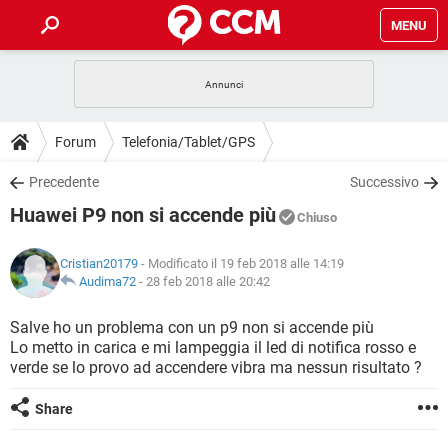
MENU
HOME
COVID-19
GAMING
GUIDE
Forum
Telefonia/Tablet/GPS
INTRATTENIMENTO
ANDROID
COVID-19
GAMING
DOWNLOAD
Precedente
Successivo
iOS
WINDOWS 10
INTRATTENIMENTO
ANDROID
Huawei P9 non si accende più
INSTAGRAM
COVID-19
WHATSAPP
GAMING
Chiuso
FORUM
iOS
WINDOWS 10
TIKTOK
INTRATTENIMENTO
FACEBOOK
ANDROID
Cristian20179
- Modificato il 19 feb 2018 alle 14:19
INSTAGRAM
COVID-19
WHATSAPP
GAMING
GLOSSARIO
Audima72
-
28 feb 2018 alle 20:42
HARDWARE
iOS
WINDOWS 10
TIKTOK
INTRATTENIMENTO
FACEBOOK
ANDROID
INSTAGRAM
COVID-19
WHATSAPP
GAMING
Salve ho un problema con un p9 non si accende più
HARDWARE
iOS
WINDOWS 10
Lo metto in carica e mi lampeggia il led di notifica rosso e
TIKTOK
INTRATTENIMENTO
FACEBOOK
ANDROID
verde se lo provo ad accendere vibra ma nessun risultato ?
INSTAGRAM
WHATSAPP
HARDWARE
iOS
WINDOWS 10
TIKTOK
FACEBOOK
Share
INSTAGRAM
WHATSAPP
HARDWARE