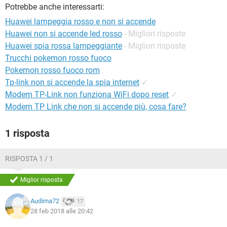
TIKTOK
FACEBOOK
Potrebbe anche interessarti:
Huawei lampeggia rosso e non si accende
HARDWARE
Huawei non si accende led rosso
- Migliori risposte
Huawei spia rossa lampeggiante
- Migliori risposte
Trucchi pokemon rosso fuoco
Pokemon rosso fuoco rom
Tp-link non si accende la spia internet
✓
Modem TP-Link non funziona WiFi dopo reset
✓
Modem TP Link che non si accende più, cosa fare?
1 risposta
RISPOSTA 1 / 1
Miglior risposta
Audima72
17
28 feb 2018 alle 20:42