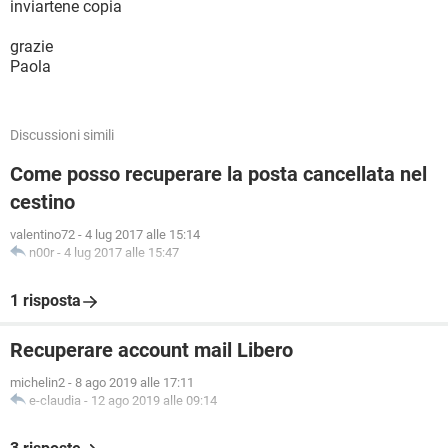
inviartene copia
grazie
Paola
Discussioni simili
Come posso recuperare la posta cancellata nel
cestino
valentino72
-
4 lug 2017 alle 15:14
n00r
-
4 lug 2017 alle 15:47
1 risposta
Recuperare account mail Libero
michelin2
-
8 ago 2019 alle 17:11
e-claudia
-
12 ago 2019 alle 09:14