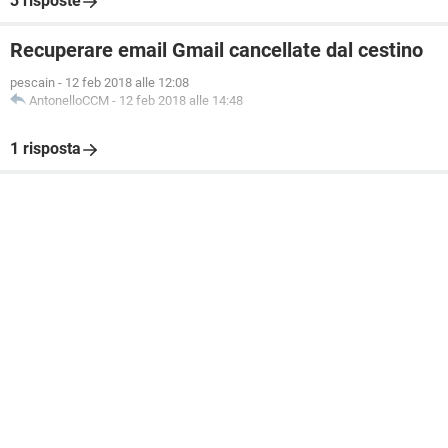
3 risposte
Recuperare email Gmail cancellate dal cestino
pescain
-
12 feb 2018 alle 12:08
AntonelloCCM
-
12 feb 2018 alle 14:48
1 risposta