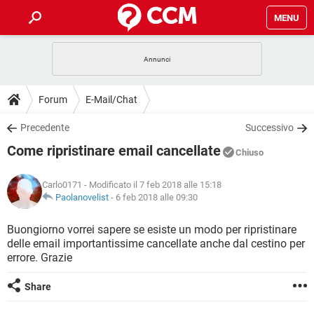
MENU
HOME
COVID-19
GAMING
GUIDE
Forum
E-Mail/Chat
INTRATTENIMENTO
ANDROID
COVID-19
GAMING
DOWNLOAD
Precedente
Successivo
iOS
WINDOWS 10
INTRATTENIMENTO
ANDROID
Come ripristinare email cancellate
INSTAGRAM
COVID-19
WHATSAPP
GAMING
Chiuso
FORUM
iOS
WINDOWS 10
TIKTOK
INTRATTENIMENTO
FACEBOOK
ANDROID
Carlo0171
- Modificato il 7 feb 2018 alle 15:18
INSTAGRAM
COVID-19
WHATSAPP
GAMING
GLOSSARIO
Paolanovelist
-
6 feb 2018 alle 09:30
HARDWARE
iOS
WINDOWS 10
TIKTOK
INTRATTENIMENTO
FACEBOOK
ANDROID
INSTAGRAM
COVID-19
WHATSAPP
GAMING
Buongiorno vorrei sapere se esiste un modo per ripristinare
HARDWARE
iOS
WINDOWS 10
delle email importantissime cancellate anche dal cestino per
TIKTOK
INTRATTENIMENTO
FACEBOOK
ANDROID
errore. Grazie
INSTAGRAM
WHATSAPP
HARDWARE
iOS
WINDOWS 10
TIKTOK
FACEBOOK
Share
INSTAGRAM
WHATSAPP
HARDWARE