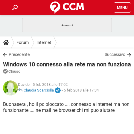
MENU
HOME
COVID-19
GAMING
GUIDE
Forum
Internet
INTRATTENIMENTO
ANDROID
COVID-19
GAMING
DOWNLOAD
Precedente
Successivo
iOS
WINDOWS 10
INTRATTENIMENTO
ANDROID
Windows 10 connesso alla rete ma non funziona
INSTAGRAM
COVID-19
WHATSAPP
GAMING
FORUM
iOS
WINDOWS 10
Chiuso
TIKTOK
INTRATTENIMENTO
FACEBOOK
ANDROID
INSTAGRAM
COVID-19
WHATSAPP
GAMING
GLOSSARIO
Davide
- 5 feb 2018 alle 17:02
HARDWARE
iOS
WINDOWS 10
TIKTOK
INTRATTENIMENTO
FACEBOOK
ANDROID
Claudia Scarciolla
-
5 feb 2018 alle 17:34
INSTAGRAM
COVID-19
WHATSAPP
GAMING
HARDWARE
iOS
WINDOWS 10
Buonasera , ho il pc bloccato .... connesso a internet ma non
TIKTOK
INTRATTENIMENTO
FACEBOOK
ANDROID
funzionante .... ne mail ne browser chi mi puo aiutare
INSTAGRAM
WHATSAPP
HARDWARE
iOS
WINDOWS 10
TIKTOK
FACEBOOK
INSTAGRAM
WHATSAPP
HARDWARE