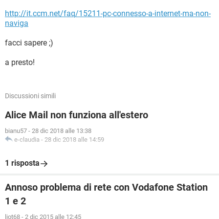
http://it.ccm.net/faq/15211-pc-connesso-a-internet-ma-non-
naviga
facci sapere ;)
a presto!
Discussioni simili
Alice Mail non funziona all'estero
bianu57
-
28 dic 2018 alle 13:38
e-claudia
-
28 dic 2018 alle 14:59
1 risposta
Annoso problema di rete con Vodafone Station
1 e 2
liot68
-
2 dic 2015 alle 12:45