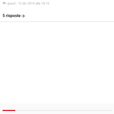
guest
-
12 dic 2015 alle 18:15
5 risposte