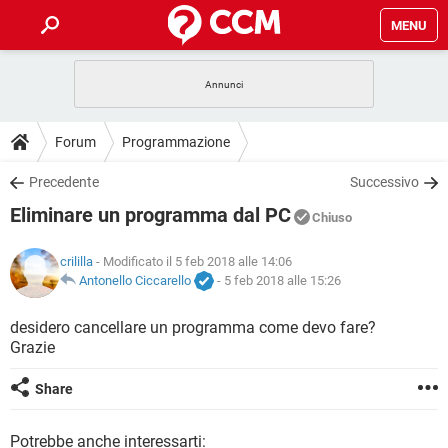
MENU
HOME
COVID-19
GAMING
GUIDE
Forum
Programmazione
INTRATTENIMENTO
ANDROID
COVID-19
GAMING
DOWNLOAD
Precedente
Successivo
iOS
WINDOWS 10
INTRATTENIMENTO
ANDROID
Eliminare un programma dal PC
INSTAGRAM
COVID-19
WHATSAPP
GAMING
Chiuso
FORUM
iOS
WINDOWS 10
TIKTOK
INTRATTENIMENTO
FACEBOOK
ANDROID
crililla
- Modificato il 5 feb 2018 alle 14:06
INSTAGRAM
COVID-19
WHATSAPP
GAMING
GLOSSARIO
Antonello Ciccarello
-
5 feb 2018 alle 15:26
HARDWARE
iOS
WINDOWS 10
TIKTOK
INTRATTENIMENTO
FACEBOOK
ANDROID
INSTAGRAM
COVID-19
WHATSAPP
GAMING
desidero cancellare un programma come devo fare?
HARDWARE
iOS
WINDOWS 10
Grazie
TIKTOK
INTRATTENIMENTO
FACEBOOK
ANDROID
INSTAGRAM
WHATSAPP
HARDWARE
iOS
WINDOWS 10
Share
TIKTOK
FACEBOOK
INSTAGRAM
WHATSAPP
HARDWARE
Potrebbe anche interessarti: