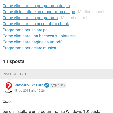
TIKTOK
FACEBOOK
Come eliminare un programma dal pc
HARDWARE
Come disinstallare un programma dal pc
- Migliori risposte
Come eliminare un programma
- Migliori risposte
Come eliminare un account facebook
Programma per spiare pc
Come eliminare una bacheca su pinterest
Come eliminare pagine da un pdf
Programma per creare musica
1 risposta
RISPOSTA 1 / 1
Antonello Ciccarello
1.865
5 feb 2018 alle 15:26
Ciao,
per disinstallare un programma (su Windows 10) basta