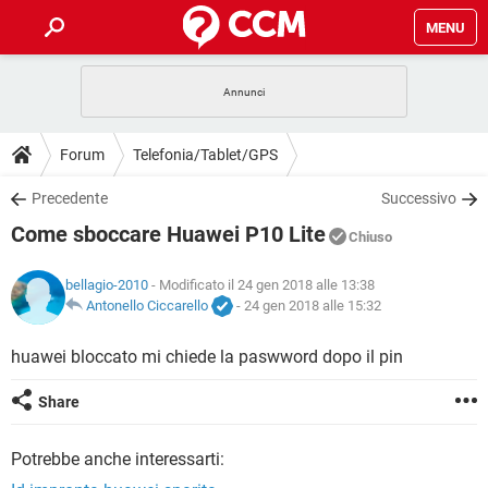
MENU
HOME
COVID-19
GAMING
GUIDE
Forum
Telefonia/Tablet/GPS
INTRATTENIMENTO
ANDROID
COVID-19
GAMING
DOWNLOAD
Precedente
Successivo
iOS
WINDOWS 10
INTRATTENIMENTO
ANDROID
Come sboccare Huawei P10 Lite
INSTAGRAM
COVID-19
WHATSAPP
GAMING
Chiuso
FORUM
iOS
WINDOWS 10
TIKTOK
INTRATTENIMENTO
FACEBOOK
ANDROID
bellagio-2010
- Modificato il 24 gen 2018 alle 13:38
INSTAGRAM
COVID-19
WHATSAPP
GAMING
GLOSSARIO
Antonello Ciccarello
-
24 gen 2018 alle 15:32
HARDWARE
iOS
WINDOWS 10
TIKTOK
INTRATTENIMENTO
FACEBOOK
ANDROID
INSTAGRAM
COVID-19
WHATSAPP
GAMING
huawei bloccato mi chiede la paswword dopo il pin
HARDWARE
iOS
WINDOWS 10
TIKTOK
INTRATTENIMENTO
FACEBOOK
ANDROID
Share
INSTAGRAM
WHATSAPP
HARDWARE
iOS
WINDOWS 10
TIKTOK
FACEBOOK
Potrebbe anche interessarti:
INSTAGRAM
WHATSAPP
HARDWARE