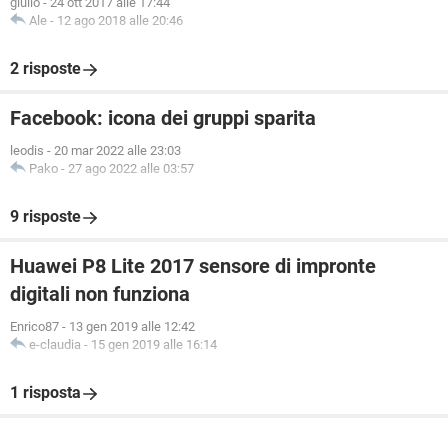
giulio
-
24 ott 2017 alle 17:44
Ale
-
12 ago 2018 alle 20:46
2 risposte
Facebook: icona dei gruppi sparita
leodis
-
20 mar 2022 alle 23:03
Pako
-
27 ago 2022 alle 03:57
9 risposte
Huawei P8 Lite 2017 sensore di impronte
digitali non funziona
Enrico87
-
13 gen 2019 alle 12:42
e-claudia
-
15 gen 2019 alle 16:14
1 risposta