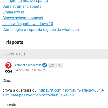
Id impronta huawei sparita
TIKTOK
FACEBOOK
Barra strumenti sparita
HARDWARE
Emule low id
Blocco schermo huawei
Icona wifi sparita windows 10
Come togliere impronta digitale da whatsapp
1 risposta
RISPOSTA 1 / 1
Antonello Ciccarello
1.865
24 gen 2018 alle 15:32
Ciao,
prova a guardare qui
https://it.ccm.net/forum/affich-96540-
eliminare-password-sblocco-da-huawei-p9
a presto