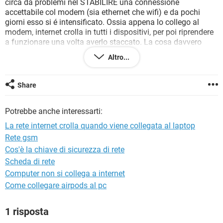
circa da problemi nel STABILIRE una connessione
TIKTOK
FACEBOOK
accettabile col modem (sia ethernet che wifi) e da pochi
HARDWARE
giorni esso si é intensificato. Ossia appena lo collego al
modem, internet crolla in tutti i dispositivi, per poi riprendere
a funzionare una volta averlo staccato. La cosa davvero
strana é che se collego il portatile ad un'altra linea come
Altro...
l'hotspot del cellulare non da problemi.
Si accettano consigli grazie :)
Share
Potrebbe anche interessarti:
La rete internet crolla quando viene collegata al laptop
Rete gsm
Cos'è la chiave di sicurezza di rete
Scheda di rete
Computer non si collega a internet
Come collegare airpods al pc
1 risposta