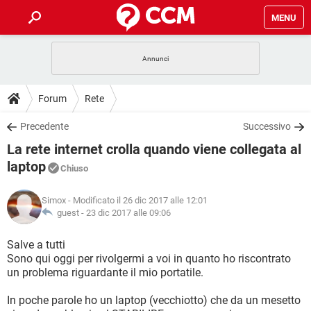
MENU
HOME
COVID-19
GAMING
GUIDE
Forum
Rete
INTRATTENIMENTO
ANDROID
COVID-19
GAMING
DOWNLOAD
Precedente
Successivo
iOS
WINDOWS 10
INTRATTENIMENTO
ANDROID
La rete internet crolla quando viene collegata al
INSTAGRAM
COVID-19
WHATSAPP
GAMING
FORUM
iOS
WINDOWS 10
laptop
Chiuso
TIKTOK
INTRATTENIMENTO
FACEBOOK
ANDROID
INSTAGRAM
COVID-19
WHATSAPP
GAMING
GLOSSARIO
HARDWARE
iOS
WINDOWS 10
Simox
- Modificato il 26 dic 2017 alle 12:01
TIKTOK
INTRATTENIMENTO
FACEBOOK
ANDROID
guest -
23 dic 2017 alle 09:06
INSTAGRAM
COVID-19
WHATSAPP
GAMING
HARDWARE
iOS
WINDOWS 10
Salve a tutti
TIKTOK
INTRATTENIMENTO
FACEBOOK
ANDROID
INSTAGRAM
WHATSAPP
Sono qui oggi per rivolgermi a voi in quanto ho riscontrato
HARDWARE
iOS
WINDOWS 10
un problema riguardante il mio portatile.
TIKTOK
FACEBOOK
INSTAGRAM
WHATSAPP
In poche parole ho un laptop (vecchiotto) che da un mesetto
HARDWARE