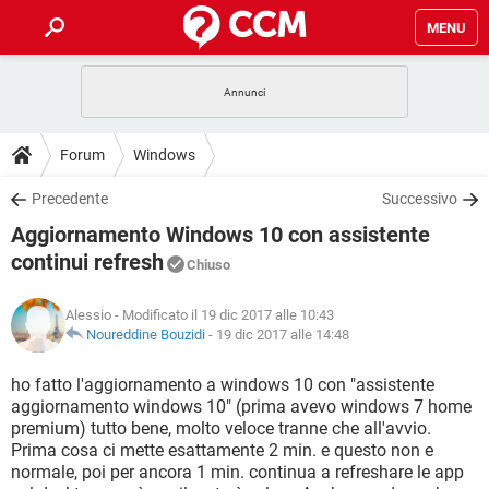
MENU
HOME
COVID-19
GAMING
GUIDE
Forum
Windows
INTRATTENIMENTO
ANDROID
COVID-19
GAMING
DOWNLOAD
Precedente
Successivo
iOS
WINDOWS 10
INTRATTENIMENTO
ANDROID
Aggiornamento Windows 10 con assistente
INSTAGRAM
COVID-19
WHATSAPP
GAMING
FORUM
iOS
WINDOWS 10
continui refresh
Chiuso
TIKTOK
INTRATTENIMENTO
FACEBOOK
ANDROID
INSTAGRAM
COVID-19
WHATSAPP
GAMING
GLOSSARIO
HARDWARE
iOS
WINDOWS 10
Alessio
- Modificato il 19 dic 2017 alle 10:43
TIKTOK
INTRATTENIMENTO
FACEBOOK
ANDROID
Noureddine Bouzidi
-
19 dic 2017 alle 14:48
INSTAGRAM
COVID-19
WHATSAPP
GAMING
HARDWARE
iOS
WINDOWS 10
ho fatto l'aggiornamento a windows 10 con "assistente
TIKTOK
INTRATTENIMENTO
FACEBOOK
ANDROID
INSTAGRAM
WHATSAPP
aggiornamento windows 10" (prima avevo windows 7 home
HARDWARE
iOS
WINDOWS 10
premium) tutto bene, molto veloce tranne che all'avvio.
TIKTOK
FACEBOOK
Prima cosa ci mette esattamente 2 min. e questo non e
INSTAGRAM
WHATSAPP
normale, poi per ancora 1 min. continua a refreshare le app
HARDWARE