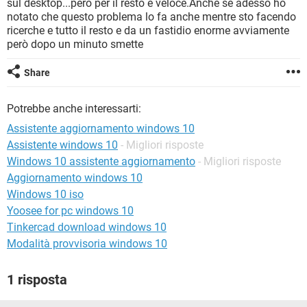
sul desktop...però per il resto è veloce.Anche se adesso ho
TIKTOK
FACEBOOK
notato che questo problema lo fa anche mentre sto facendo
HARDWARE
ricerche e tutto il resto e da un fastidio enorme avviamente
però dopo un minuto smette
Share
Potrebbe anche interessarti:
Assistente aggiornamento windows 10
Assistente windows 10
- Migliori risposte
Windows 10 assistente aggiornamento
- Migliori risposte
Aggiornamento windows 10
Windows 10 iso
Yoosee for pc windows 10
Tinkercad download windows 10
Modalità provvisoria windows 10
1 risposta