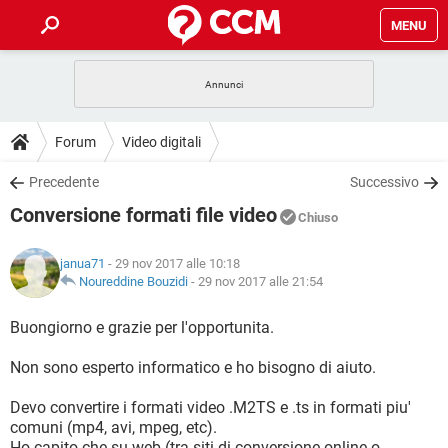
MENU
HOME
COVID-19
GAMING
GUIDE
Forum
Video digitali
INTRATTENIMENTO
ANDROID
COVID-19
GAMING
DOWNLOAD
Precedente
Successivo
iOS
WINDOWS 10
INTRATTENIMENTO
ANDROID
Conversione formati file video
INSTAGRAM
COVID-19
WHATSAPP
GAMING
Chiuso
FORUM
iOS
WINDOWS 10
TIKTOK
INTRATTENIMENTO
FACEBOOK
ANDROID
janua71
- 29 nov 2017 alle 10:18
INSTAGRAM
COVID-19
WHATSAPP
GAMING
GLOSSARIO
Noureddine Bouzidi
-
29 nov 2017 alle 21:54
HARDWARE
iOS
WINDOWS 10
TIKTOK
INTRATTENIMENTO
FACEBOOK
ANDROID
INSTAGRAM
COVID-19
WHATSAPP
GAMING
Buongiorno e grazie per l'opportunita.
HARDWARE
iOS
WINDOWS 10
TIKTOK
INTRATTENIMENTO
FACEBOOK
ANDROID
Non sono esperto informatico e ho bisogno di aiuto.
INSTAGRAM
WHATSAPP
HARDWARE
iOS
WINDOWS 10
TIKTOK
FACEBOOK
Devo convertire i formati video .M2TS e .ts in formati piu'
INSTAGRAM
WHATSAPP
comuni (mp4, avi, mpeg, etc).
HARDWARE
Ho capito che su web (tra siti di conversione online o