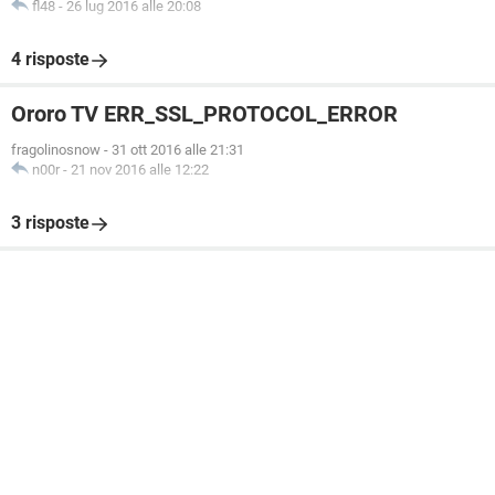
fl48
-
26 lug 2016 alle 20:08
4 risposte
Ororo TV ERR_SSL_PROTOCOL_ERROR
fragolinosnow
-
31 ott 2016 alle 21:31
n00r
-
21 nov 2016 alle 12:22
3 risposte