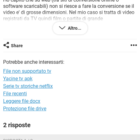
TIKTOK
FACEBOOK
software scaricabili) non si riesce a fare la conversione se il
video e' di grosse dimensioni. Nel mio caso si tratta di video
HARDWARE
registrati da TV quindi film o partite di grande
dimensione/durata.
Altro...
Giungerei alla conclusione che l'unica e' l'acquisto di un
software utile. Mi sapete consigliare qualcosa, che sia pero'
Share
efficace? Oppure anche un alternativa a quanto deduco io.
Potrebbe anche interessarti:
Grazie
Miche
File non supportato tv
Yacine tv apk
Serie tv storiche netflix
File recenti
Leggere file docx
Protezione file drive
2 risposte