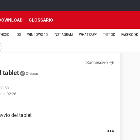
DOWNLOAD
GLOSSARIO
DROID
iOS
WINDOWS 10
INSTAGRAM
WHATSAPP
TIKTOK
FACEBOOK
Successivo
 tablet
Chiuso
 08:58
alle 02:26
vvio del tablet