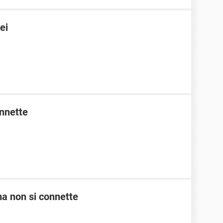
ei
onnette
 ma non si connette