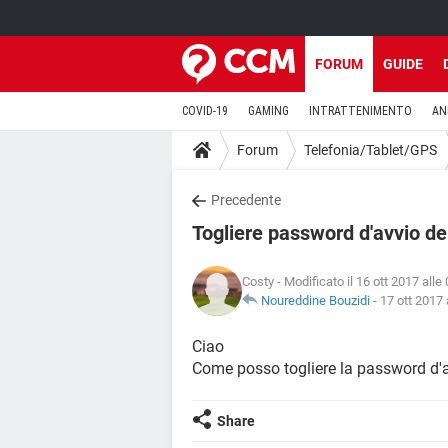
FORUM
GUIDE
COVID-19
GAMING
INTRATTENIMENTO
AN
Forum
Telefonia/Tablet/GPS
Precedente
Togliere password d'avvio del
Costy
- Modificato il 16 ott 2017 alle
Noureddine Bouzidi
-
17 ott 2017 
Ciao
Come posso togliere la password d'a
Share