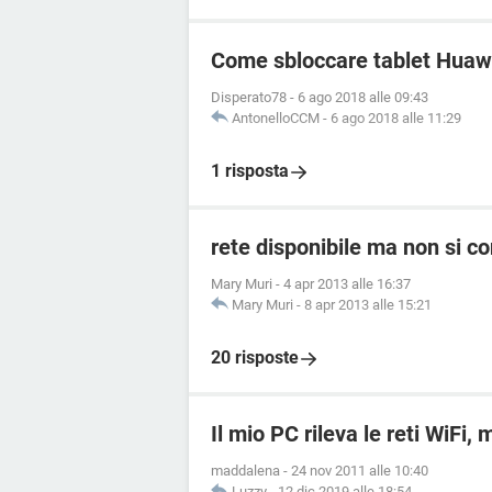
Come sbloccare tablet Huaw
Disperato78
-
6 ago 2018 alle 09:43
AntonelloCCM
-
6 ago 2018 alle 11:29
1 risposta
rete disponibile ma non si c
Mary Muri
-
4 apr 2013 alle 16:37
Mary Muri
-
8 apr 2013 alle 15:21
20 risposte
Il mio PC rileva le reti WiFi,
maddalena
-
24 nov 2011 alle 10:40
Luzzy
-
12 dic 2019 alle 18:54