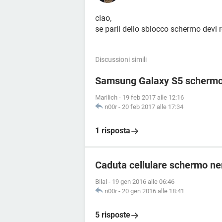
ciao,
se parli dello sblocco schermo devi r
Discussioni simili
Samsung Galaxy S5 schermo
Marilich
-
19 feb 2017 alle 12:16
n00r
-
20 feb 2017 alle 17:34
1 risposta
Caduta cellulare schermo ne
Bilal
-
19 gen 2016 alle 06:46
n00r
-
20 gen 2016 alle 18:41
5 risposte