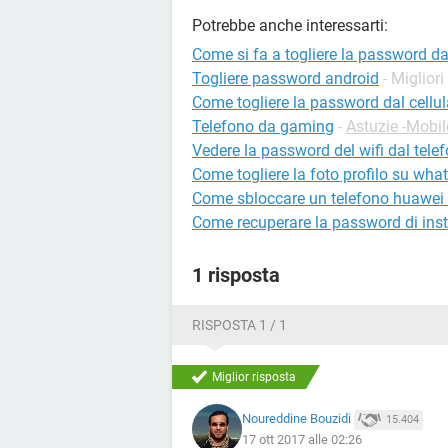
Potrebbe anche interessarti:
Come si fa a togliere la password da
Togliere password android
- Migliori
Come togliere la password dal cellul
Telefono da gaming
-
Astuzie -Mobil
Vedere la password del wifi dal tele
Come togliere la foto profilo su wha
Come sbloccare un telefono huawei
Come recuperare la password di in
1 risposta
RISPOSTA 1 / 1
Miglior risposta
Noureddine Bouzidi
15.404
17 ott 2017 alle 02:26