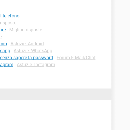
l telefono
 risposte
are
- Migliori risposte
e
fono
-
Astuzie -Android
tsapp
-
Astuzie -WhatsApp
 senza sapere la password
-
Forum E-Mail/Chat
stagram
-
Astuzie -Instagram