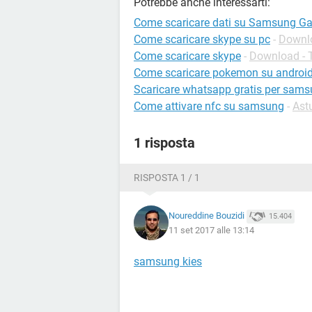
Potrebbe anche interessarti:
Come scaricare dati su Samsung Ga
Come scaricare skype su pc
-
Downlo
Come scaricare skype
-
Download - T
Come scaricare pokemon su androi
Scaricare whatsapp gratis per sam
Come attivare nfc su samsung
-
Ast
1 risposta
RISPOSTA 1 / 1
Noureddine Bouzidi
15.404
11 set 2017 alle 13:14
samsung kies