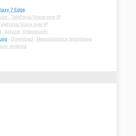
laxy 7 Edge
ad - Telefonia/Voice over IP
elefonia/Voice over IP
d
-
Astuzie -Videogiochi
sung
-
Download - Messaggistica Istantanea
uzie -Android