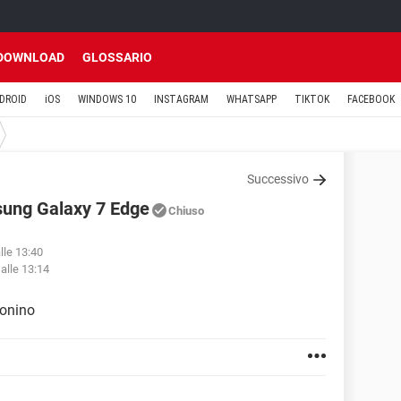
DOWNLOAD
GLOSSARIO
DROID
iOS
WINDOWS 10
INSTAGRAM
WHATSAPP
TIKTOK
FACEBOOK
Successivo
sung Galaxy 7 Edge
Chiuso
lle 13:40
alle 13:14
fonino