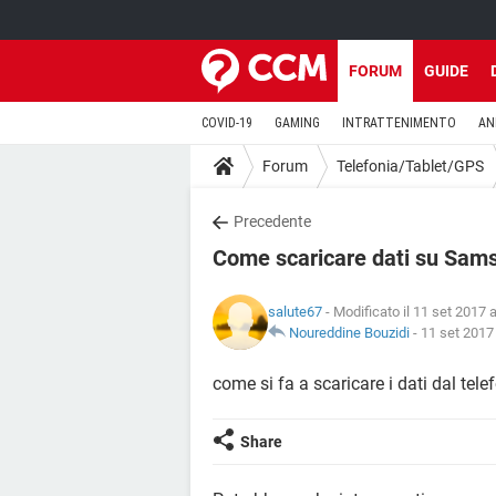
FORUM
GUIDE
COVID-19
GAMING
INTRATTENIMENTO
AN
Forum
Telefonia/Tablet/GPS
Precedente
Come scaricare dati su Sam
salute67
- Modificato il 11 set 2017 a
Noureddine Bouzidi
-
11 set 2017 
come si fa a scaricare i dati dal tele
Share