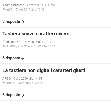
Andrea49Roma
-
7 set 2017 alle 16:51
n00r
-
7 set 2017 alle 19:33
3 risposte
Tastiera scrive caratteri diversi
fabrizio8267
-
2 nov 2015 alle 13:12
HalGilyard
-
21 nov 2022 alle 07:41
8 risposte
La tastiera non digita i caratteri giusti
ARGO
-
9 dic 2009 alle 14:15
Kiolo
-
9 set 2019 alle 16:43
6 risposte