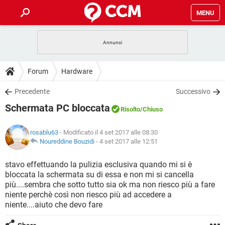
MENU
HOME
COVID-19
GAMING
GUIDE
Forum
Hardware
INTRATTENIMENTO
ANDROID
COVID-19
GAMING
DOWNLOAD
Precedente
Successivo
iOS
WINDOWS 10
INTRATTENIMENTO
ANDROID
Schermata PC bloccata
INSTAGRAM
COVID-19
WHATSAPP
GAMING
Risolto
/Chiuso
FORUM
iOS
WINDOWS 10
TIKTOK
INTRATTENIMENTO
FACEBOOK
ANDROID
rosablu63
- Modificato il 4 set 2017 alle 08:30
INSTAGRAM
COVID-19
WHATSAPP
GAMING
GLOSSARIO
Noureddine Bouzidi
-
4 set 2017 alle 12:51
HARDWARE
iOS
WINDOWS 10
TIKTOK
INTRATTENIMENTO
FACEBOOK
ANDROID
INSTAGRAM
COVID-19
WHATSAPP
GAMING
stavo effettuando la pulizia esclusiva quando mi si è
HARDWARE
iOS
WINDOWS 10
bloccata la schermata su di essa e non mi si cancella
TIKTOK
INTRATTENIMENTO
FACEBOOK
ANDROID
più....sembra che sotto tutto sia ok ma non riesco più a fare
INSTAGRAM
WHATSAPP
niente perchè così non riesco più ad accedere a
HARDWARE
iOS
WINDOWS 10
TIKTOK
FACEBOOK
niente....aiuto che devo fare
INSTAGRAM
WHATSAPP
HARDWARE