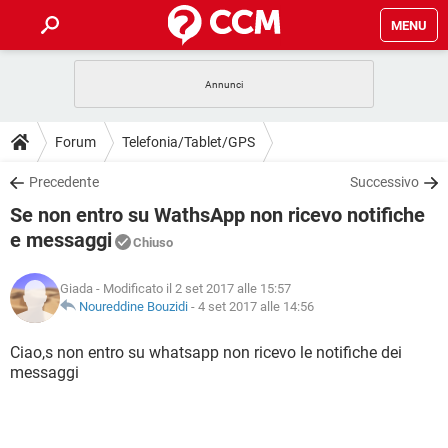
MENU
HOME
COVID-19
GAMING
GUIDE
Forum
Telefonia/Tablet/GPS
INTRATTENIMENTO
ANDROID
COVID-19
GAMING
DOWNLOAD
Precedente
Successivo
iOS
WINDOWS 10
INTRATTENIMENTO
ANDROID
Se non entro su WathsApp non ricevo notifiche
INSTAGRAM
COVID-19
WHATSAPP
GAMING
FORUM
iOS
WINDOWS 10
e messaggi
Chiuso
TIKTOK
INTRATTENIMENTO
FACEBOOK
ANDROID
INSTAGRAM
COVID-19
WHATSAPP
GAMING
GLOSSARIO
HARDWARE
iOS
WINDOWS 10
Giada
- Modificato il 2 set 2017 alle 15:57
TIKTOK
INTRATTENIMENTO
FACEBOOK
ANDROID
Noureddine Bouzidi
-
4 set 2017 alle 14:56
INSTAGRAM
COVID-19
WHATSAPP
GAMING
HARDWARE
iOS
WINDOWS 10
Ciao,s non entro su whatsapp non ricevo le notifiche dei
TIKTOK
INTRATTENIMENTO
FACEBOOK
ANDROID
INSTAGRAM
WHATSAPP
messaggi
HARDWARE
iOS
WINDOWS 10
TIKTOK
FACEBOOK
INSTAGRAM
WHATSAPP
HARDWARE