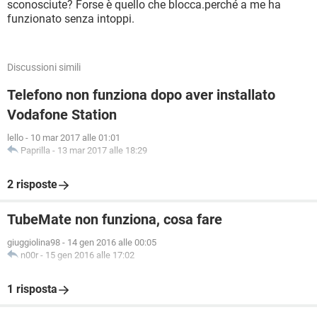
sconosciute? Forse è quello che blocca.perché a me ha
funzionato senza intoppi.
Discussioni simili
Telefono non funziona dopo aver installato
Vodafone Station
lello
-
10 mar 2017 alle 01:01
Paprilla
-
13 mar 2017 alle 18:29
2 risposte
TubeMate non funziona, cosa fare
giuggiolina98
-
14 gen 2016 alle 00:05
n00r
-
15 gen 2016 alle 17:02
1 risposta