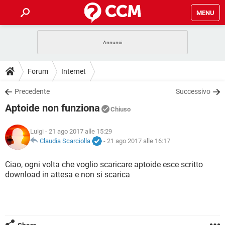
MENU
HOME
COVID-19
GAMING
GUIDE
Forum
Internet
INTRATTENIMENTO
ANDROID
COVID-19
GAMING
DOWNLOAD
Precedente
Successivo
iOS
WINDOWS 10
INTRATTENIMENTO
ANDROID
Aptoide non funziona
INSTAGRAM
COVID-19
WHATSAPP
GAMING
Chiuso
FORUM
iOS
WINDOWS 10
TIKTOK
INTRATTENIMENTO
FACEBOOK
ANDROID
Luigi
- 21 ago 2017 alle 15:29
INSTAGRAM
COVID-19
WHATSAPP
GAMING
GLOSSARIO
Claudia Scarciolla
-
21 ago 2017 alle 16:17
HARDWARE
iOS
WINDOWS 10
TIKTOK
INTRATTENIMENTO
FACEBOOK
ANDROID
INSTAGRAM
COVID-19
WHATSAPP
GAMING
Ciao, ogni volta che voglio scaricare aptoide esce scritto
HARDWARE
iOS
WINDOWS 10
download in attesa e non si scarica
TIKTOK
INTRATTENIMENTO
FACEBOOK
ANDROID
INSTAGRAM
WHATSAPP
HARDWARE
iOS
WINDOWS 10
TIKTOK
FACEBOOK
INSTAGRAM
WHATSAPP
HARDWARE