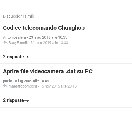
Discussioni simili
Codice telecomando Chunghop
Antoniosalera
-
23 mag 2018 alle 10:35
RosyFanelli
-
31 mar 2019 alle 13:33
2 risposte
Aprire file videocamera .dat su PC
paolo
-
8 lug 2009 alle 14:46
maestropomponi
-
16 nov 2015 alle 20:15
2 risposte