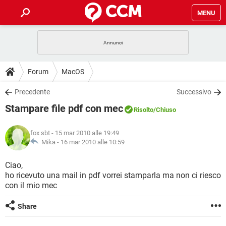
MENU
HOME
COVID-19
GAMING
GUIDE
Forum
MacOS
INTRATTENIMENTO
ANDROID
COVID-19
GAMING
DOWNLOAD
Precedente
Successivo
iOS
WINDOWS 10
INTRATTENIMENTO
ANDROID
Stampare file pdf con mec
INSTAGRAM
COVID-19
WHATSAPP
GAMING
Risolto
/Chiuso
FORUM
iOS
WINDOWS 10
TIKTOK
INTRATTENIMENTO
FACEBOOK
ANDROID
fox sbt
- 15 mar 2010 alle 19:49
INSTAGRAM
COVID-19
WHATSAPP
GAMING
GLOSSARIO
Mika -
16 mar 2010 alle 10:59
HARDWARE
iOS
WINDOWS 10
TIKTOK
INTRATTENIMENTO
FACEBOOK
ANDROID
INSTAGRAM
COVID-19
WHATSAPP
GAMING
Ciao,
HARDWARE
iOS
WINDOWS 10
ho ricevuto una mail in pdf vorrei stamparla ma non ci riesco
TIKTOK
INTRATTENIMENTO
FACEBOOK
ANDROID
con il mio mec
INSTAGRAM
WHATSAPP
HARDWARE
iOS
WINDOWS 10
TIKTOK
FACEBOOK
Share
INSTAGRAM
WHATSAPP
HARDWARE