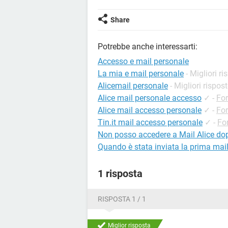
Share
Potrebbe anche interessarti:
Accesso e mail personale
La mia e mail personale
- Migliori ri
Alicemail personale
- Migliori rispos
Alice mail personale accesso
✓
-
Fo
Alice mail accesso personale
✓
-
For
Tin.it mail accesso personale
✓
-
Fo
Non posso accedere a Mail Alice dop
Quando è stata inviata la prima mai
1 risposta
RISPOSTA 1 / 1
Miglior risposta