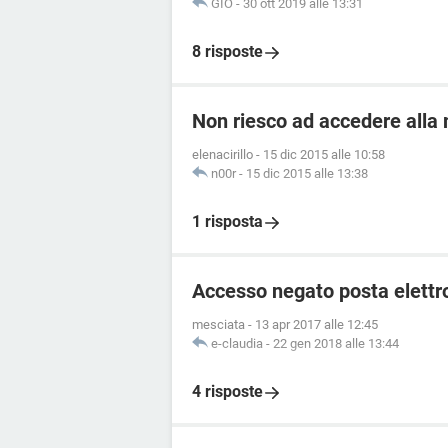
GIO
-
30 ott 2019 alle 13:31
8 risposte
Non riesco ad accedere alla 
elenacirillo
-
15 dic 2015 alle 10:58
n00r
-
15 dic 2015 alle 13:38
1 risposta
Accesso negato posta elettro
mesciata
-
13 apr 2017 alle 12:45
e-claudia
-
22 gen 2018 alle 13:44
4 risposte