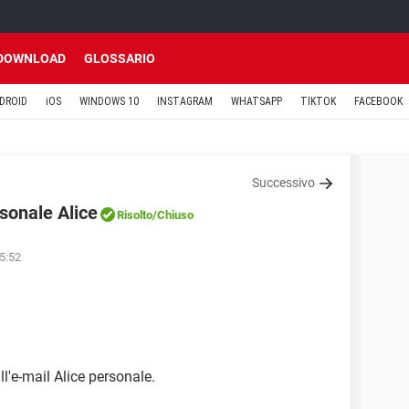
DOWNLOAD
GLOSSARIO
DROID
iOS
WINDOWS 10
INSTAGRAM
WHATSAPP
TIKTOK
FACEBOOK
Successivo
sonale Alice
Risolto
/Chiuso
15:52
ll'e-mail Alice personale.