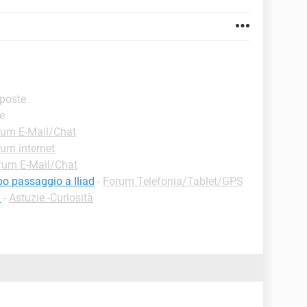
sposte
te
rum E-Mail/Chat
um internet
rum E-Mail/Chat
o passaggio a Iliad
-
Forum Telefonia/Tablet/GPS
l
-
Astuzie -Curiosità