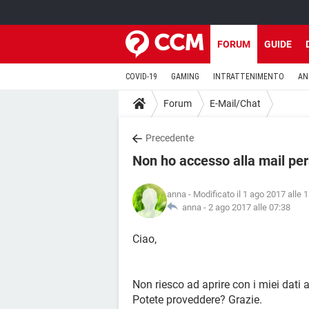
FORUM
GUIDE
COVID-19
GAMING
INTRATTENIMENTO
AN
Forum
E-Mail/Chat
Precedente
Non ho accesso alla mail per
anna
- Modificato il 1 ago 2017 alle 
anna -
2 ago 2017 alle 07:38
Ciao,
Non riesco ad aprire con i miei dati a
Potete proveddere? Grazie.