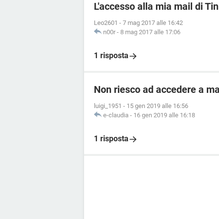
L'accesso alla mia mail di Tin
Leo2601
-
7 mag 2017 alle 16:42
n00r
-
8 mag 2017 alle 17:06
1 risposta
Non riesco ad accedere a mail
luigi_1951
-
15 gen 2019 alle 16:56
e-claudia
-
16 gen 2019 alle 16:18
1 risposta