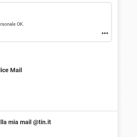
ersonale OK.
ice Mail
la mia mail @tin.it