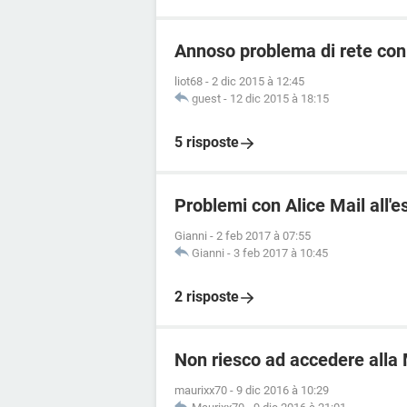
Annoso problema di rete con
liot68
-
2 dic 2015 à 12:45
guest
-
12 dic 2015 à 18:15
5 risposte
Problemi con Alice Mail all'e
Gianni
-
2 feb 2017 à 07:55
Gianni
-
3 feb 2017 à 10:45
2 risposte
Non riesco ad accedere alla 
maurixx70
-
9 dic 2016 à 10:29