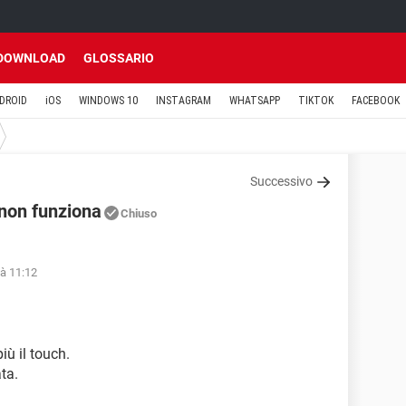
DOWNLOAD
GLOSSARIO
DROID
iOS
WINDOWS 10
INSTAGRAM
WHATSAPP
TIKTOK
FACEBOOK
Successivo
non funziona
Chiuso
 à 11:12
ù il touch.
ta.