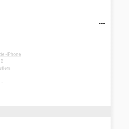
ie -IPhone
SB
stiera
a
-