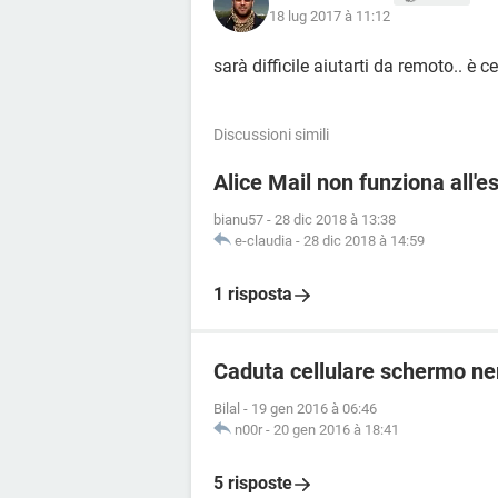
18 lug 2017 à 11:12
sarà difficile aiutarti da remoto.. è
Discussioni simili
Alice Mail non funziona all'e
bianu57
-
28 dic 2018 à 13:38
e-claudia
-
28 dic 2018 à 14:59
1 risposta
Caduta cellulare schermo ne
Bilal
-
19 gen 2016 à 06:46
n00r
-
20 gen 2016 à 18:41
5 risposte