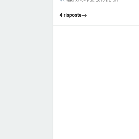
Maurixx70
-
9 dic 2016 à 21:01
4 risposte