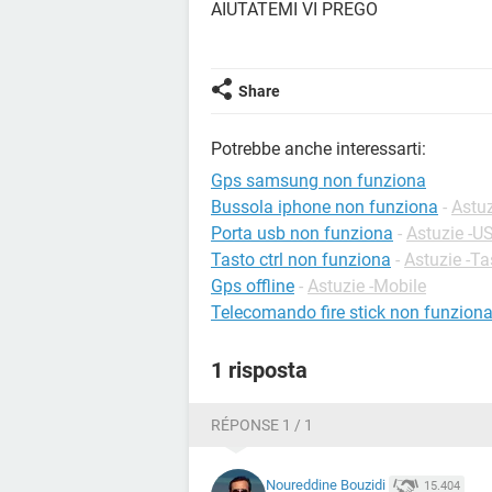
AIUTATEMI VI PREGO
Share
Potrebbe anche interessarti:
Gps samsung non funziona
Bussola iphone non funziona
-
Astuz
Porta usb non funziona
-
Astuzie -U
Tasto ctrl non funziona
-
Astuzie -Ta
Gps offline
-
Astuzie -Mobile
Telecomando fire stick non funzion
1 risposta
RÉPONSE 1 / 1
Noureddine Bouzidi
15.404