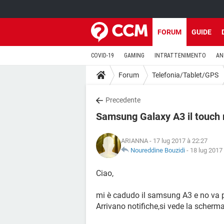
FORUM
GUIDE
COVID-19
GAMING
INTRATTENIMENTO
AN
Forum
Telefonia/Tablet/GPS
Precedente
Samsung Galaxy A3 il touch 
ARIANNA
- 17 lug 2017 à 22:27
Noureddine Bouzidi
-
18 lug 2017
Ciao,
mi è cadudo il samsung A3 e no va pi
Arrivano notifiche,si vede la scherma