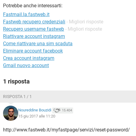
TIKTOK
FACEBOOK
Potrebbe anche interessarti:
HARDWARE
Fastmail.la.fastweb.it
Fastweb recupero credenziali
- Migliori risposte
Recupero username fastweb
- Migliori risposte
Riattivare account instagram
Come riattivare una sim scaduta
Eliminare account facebook
Crea account instagram
Gmail nuovo account
1 risposta
RISPOSTA 1 / 1
Noureddine Bouzidi
15.404
15 giu 2017 alle 11:20
http://www.fastweb.it/myfastpage/servizi/reset-password/