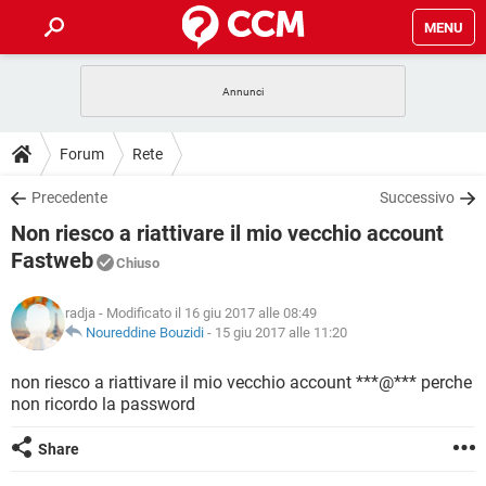
MENU
HOME
COVID-19
GAMING
GUIDE
Forum
Rete
INTRATTENIMENTO
ANDROID
COVID-19
GAMING
DOWNLOAD
Precedente
Successivo
iOS
WINDOWS 10
INTRATTENIMENTO
ANDROID
Non riesco a riattivare il mio vecchio account
INSTAGRAM
COVID-19
WHATSAPP
GAMING
FORUM
iOS
WINDOWS 10
Fastweb
Chiuso
TIKTOK
INTRATTENIMENTO
FACEBOOK
ANDROID
INSTAGRAM
COVID-19
WHATSAPP
GAMING
GLOSSARIO
HARDWARE
iOS
WINDOWS 10
radja
- Modificato il 16 giu 2017 alle 08:49
TIKTOK
INTRATTENIMENTO
FACEBOOK
ANDROID
Noureddine Bouzidi
-
15 giu 2017 alle 11:20
INSTAGRAM
COVID-19
WHATSAPP
GAMING
HARDWARE
iOS
WINDOWS 10
non riesco a riattivare il mio vecchio account ***@*** perche
TIKTOK
INTRATTENIMENTO
FACEBOOK
ANDROID
INSTAGRAM
WHATSAPP
non ricordo la password
HARDWARE
iOS
WINDOWS 10
TIKTOK
FACEBOOK
Share
INSTAGRAM
WHATSAPP
HARDWARE