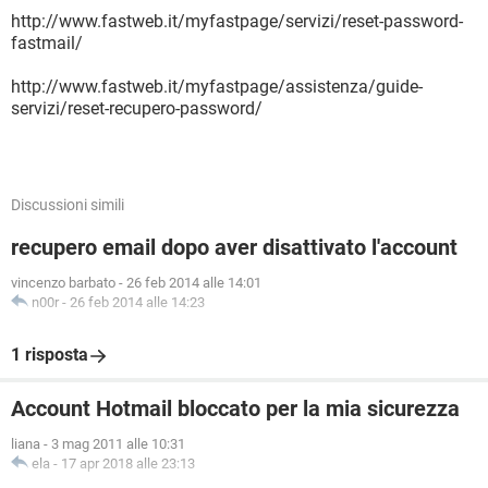
http://www.fastweb.it/myfastpage/servizi/reset-password-
fastmail/
http://www.fastweb.it/myfastpage/assistenza/guide-
servizi/reset-recupero-password/
Discussioni simili
recupero email dopo aver disattivato l'account
vincenzo barbato
-
26 feb 2014 alle 14:01
n00r
-
26 feb 2014 alle 14:23
1 risposta
Account Hotmail bloccato per la mia sicurezza
liana
-
3 mag 2011 alle 10:31
ela
-
17 apr 2018 alle 23:13