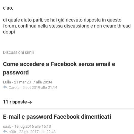
ciao,
di quale aiuto parli, se hai già ricevuto risposta in questo
forum, continua nella stessa discussione e non creare thread
doppi
Discussioni simili
Come accedere a Facebook senza email e
password
Lulla
-
21 mar 2017 alle 20:34
Carola
-
5 set 2019 alle 21:14
11 risposte
E-mail e password Facebook dimenticati
saab
-
19 lug 2016 alle 15:13
n00r
-
23 giu 2017 alle 22:43