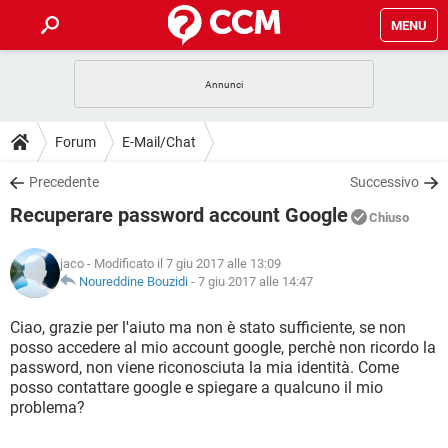
MENU
HOME
COVID-19
GAMING
GUIDE
Forum
E-Mail/Chat
INTRATTENIMENTO
ANDROID
COVID-19
GAMING
DOWNLOAD
Precedente
Successivo
iOS
WINDOWS 10
INTRATTENIMENTO
ANDROID
Recuperare password account Google
INSTAGRAM
COVID-19
WHATSAPP
GAMING
Chiuso
FORUM
iOS
WINDOWS 10
TIKTOK
INTRATTENIMENTO
FACEBOOK
ANDROID
jaco
- Modificato il 7 giu 2017 alle 13:09
INSTAGRAM
COVID-19
WHATSAPP
GAMING
GLOSSARIO
Noureddine Bouzidi
-
7 giu 2017 alle 14:47
HARDWARE
iOS
WINDOWS 10
TIKTOK
INTRATTENIMENTO
FACEBOOK
ANDROID
INSTAGRAM
COVID-19
WHATSAPP
GAMING
Ciao, grazie per l'aiuto ma non è stato sufficiente, se non
HARDWARE
iOS
WINDOWS 10
posso accedere al mio account google, perchè non ricordo la
TIKTOK
INTRATTENIMENTO
FACEBOOK
ANDROID
password, non viene riconosciuta la mia identità. Come
INSTAGRAM
WHATSAPP
posso contattare google e spiegare a qualcuno il mio
HARDWARE
iOS
WINDOWS 10
TIKTOK
FACEBOOK
problema?
INSTAGRAM
WHATSAPP
HARDWARE