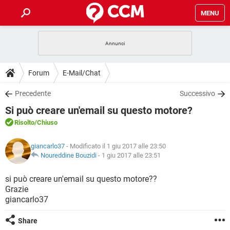
MENU
HOME
COVID-19
GAMING
GUIDE
Forum
E-Mail/Chat
INTRATTENIMENTO
ANDROID
COVID-19
GAMING
DOWNLOAD
Precedente
Successivo
iOS
WINDOWS 10
INTRATTENIMENTO
ANDROID
Si può creare un'email su questo motore?
INSTAGRAM
COVID-19
WHATSAPP
GAMING
FORUM
iOS
WINDOWS 10
Risolto
/Chiuso
TIKTOK
INTRATTENIMENTO
FACEBOOK
ANDROID
INSTAGRAM
COVID-19
WHATSAPP
GAMING
GLOSSARIO
HARDWARE
iOS
giancarlo37
- Modificato il 1 giu 2017 alle 23:50
WINDOWS 10
TIKTOK
INTRATTENIMENTO
FACEBOOK
ANDROID
Noureddine Bouzidi
-
1 giu 2017 alle 23:51
INSTAGRAM
COVID-19
WHATSAPP
GAMING
HARDWARE
iOS
WINDOWS 10
si può creare un'email su questo motore??
TIKTOK
INTRATTENIMENTO
FACEBOOK
ANDROID
Grazie
INSTAGRAM
WHATSAPP
giancarlo37
HARDWARE
iOS
WINDOWS 10
TIKTOK
FACEBOOK
INSTAGRAM
WHATSAPP
Share
HARDWARE