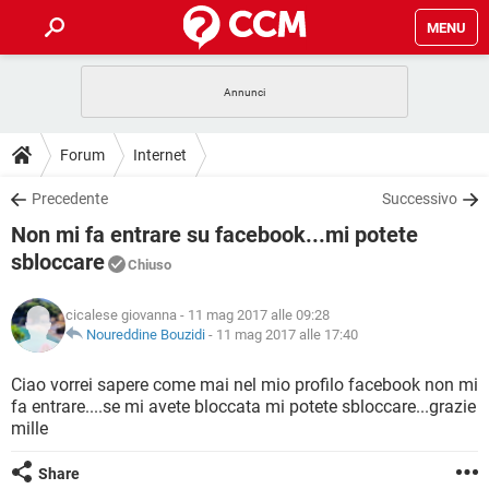
MENU
HOME
COVID-19
GAMING
GUIDE
Forum
Internet
INTRATTENIMENTO
ANDROID
COVID-19
GAMING
DOWNLOAD
Precedente
Successivo
iOS
WINDOWS 10
INTRATTENIMENTO
ANDROID
Non mi fa entrare su facebook...mi potete
INSTAGRAM
COVID-19
WHATSAPP
GAMING
FORUM
iOS
WINDOWS 10
sbloccare
Chiuso
TIKTOK
INTRATTENIMENTO
FACEBOOK
ANDROID
INSTAGRAM
COVID-19
WHATSAPP
GAMING
GLOSSARIO
HARDWARE
iOS
WINDOWS 10
cicalese giovanna
- 11 mag 2017 alle 09:28
TIKTOK
INTRATTENIMENTO
FACEBOOK
ANDROID
Noureddine Bouzidi
-
11 mag 2017 alle 17:40
INSTAGRAM
COVID-19
WHATSAPP
GAMING
HARDWARE
iOS
WINDOWS 10
Ciao vorrei sapere come mai nel mio profilo facebook non mi
TIKTOK
INTRATTENIMENTO
FACEBOOK
ANDROID
INSTAGRAM
WHATSAPP
fa entrare....se mi avete bloccata mi potete sbloccare...grazie
HARDWARE
iOS
WINDOWS 10
mille
TIKTOK
FACEBOOK
INSTAGRAM
WHATSAPP
Share
HARDWARE