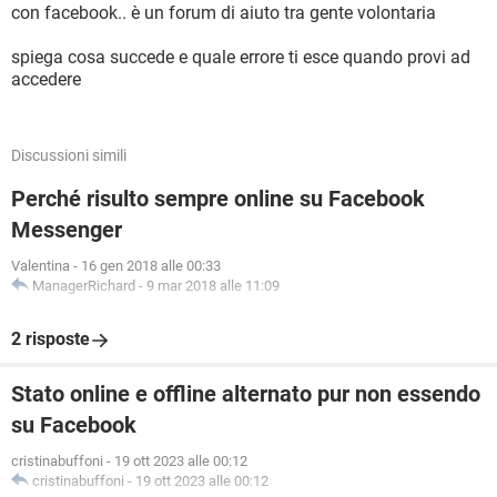
con facebook.. è un forum di aiuto tra gente volontaria
spiega cosa succede e quale errore ti esce quando provi ad
accedere
Discussioni simili
Perché risulto sempre online su Facebook
Messenger
Valentina
-
16 gen 2018 alle 00:33
ManagerRichard
-
9 mar 2018 alle 11:09
2 risposte
Stato online e offline alternato pur non essendo
su Facebook
cristinabuffoni
-
19 ott 2023 alle 00:12
cristinabuffoni
-
19 ott 2023 alle 00:12