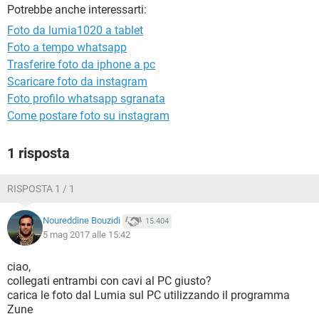
TIKTOK
FACEBOOK
Potrebbe anche interessarti:
Foto da lumia1020 a tablet
HARDWARE
Foto a tempo whatsapp
Trasferire foto da iphone a pc
Scaricare foto da instagram
Foto profilo whatsapp sgranata
Come postare foto su instagram
1 risposta
RISPOSTA 1 / 1
Noureddine Bouzidi
15.404
5 mag 2017 alle 15:42
ciao,
collegati entrambi con cavi al PC giusto?
carica le foto dal Lumia sul PC utilizzando il programma
Zune