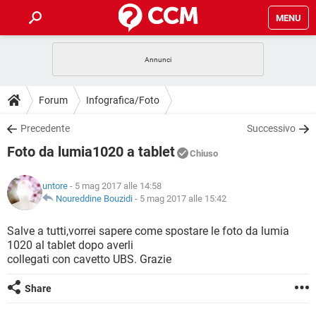
MENU
HOME
COVID-19
GAMING
GUIDE
Forum
Infografica/Foto
INTRATTENIMENTO
ANDROID
COVID-19
GAMING
DOWNLOAD
Precedente
Successivo
iOS
WINDOWS 10
INTRATTENIMENTO
ANDROID
Foto da lumia1020 a tablet
INSTAGRAM
COVID-19
WHATSAPP
GAMING
Chiuso
FORUM
iOS
WINDOWS 10
TIKTOK
INTRATTENIMENTO
FACEBOOK
ANDROID
untore
- 5 mag 2017 alle 14:58
INSTAGRAM
COVID-19
WHATSAPP
GAMING
GLOSSARIO
Noureddine Bouzidi
-
5 mag 2017 alle 15:42
HARDWARE
iOS
WINDOWS 10
TIKTOK
INTRATTENIMENTO
FACEBOOK
ANDROID
INSTAGRAM
COVID-19
WHATSAPP
GAMING
Salve a tutti,vorrei sapere come spostare le foto da lumia
HARDWARE
iOS
WINDOWS 10
1020 al tablet dopo averli
TIKTOK
INTRATTENIMENTO
FACEBOOK
ANDROID
collegati con cavetto UBS. Grazie
INSTAGRAM
WHATSAPP
HARDWARE
iOS
WINDOWS 10
TIKTOK
FACEBOOK
Share
INSTAGRAM
WHATSAPP
HARDWARE