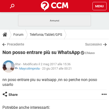
MENU
HOME
COVID-19
GAMING
GUIDE
Forum
Telefonia/Tablet/GPS
INTRATTENIMENTO
ANDROID
COVID-19
GAMING
DOWNLOAD
Precedente
Successivo
iOS
WINDOWS 10
INTRATTENIMENTO
ANDROID
Non posso entrare più su WhatsApp
INSTAGRAM
COVID-19
WHATSAPP
GAMING
Chiuso
FORUM
iOS
WINDOWS 10
TIKTOK
INTRATTENIMENTO
FACEBOOK
ANDROID
ditar
- Modificato il 2 mag 2017 alle 15:36
INSTAGRAM
COVID-19
WHATSAPP
GAMING
GLOSSARIO
Maycolimprota
-
23 giu 2017 alle 00:21
HARDWARE
iOS
WINDOWS 10
TIKTOK
INTRATTENIMENTO
FACEBOOK
ANDROID
INSTAGRAM
COVID-19
WHATSAPP
GAMING
nn poso entrare piu su watsapp ,nn so perche non poso
HARDWARE
iOS
WINDOWS 10
usarlo
TIKTOK
INTRATTENIMENTO
FACEBOOK
ANDROID
INSTAGRAM
WHATSAPP
HARDWARE
iOS
WINDOWS 10
Share
TIKTOK
FACEBOOK
INSTAGRAM
WHATSAPP
HARDWARE
Potrebbe anche interessarti: