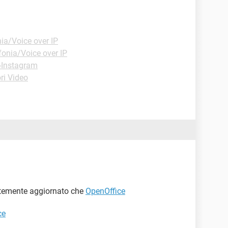
ia/Voice over IP
fonia/Voice over IP
 -Instagram
ri Video
entemente aggiornato che
OpenOffice
ce