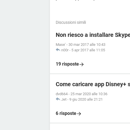
Discussioni simili
Non riesco a installare Skyp
Mase'
-
30 mar 2017 alle 10:43
n00r
-
5 apr 2017 alle 11:05
19 risposte
Come caricare app Disney+ su
dvd664
-
25 mar 2020 alle 10:36
Jet
-
9 giu 2020 alle 21:21
6 risposte