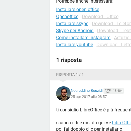
Potrebbe anche interessarti:
Installare open office
Openoffice
-
Download - Office
Installare skype
-
Download - Telefon
Skype per Android
-
Download - Tele
Come installare instagram
-
Astuzie
Installare youtube
-
Download - Letto
1 risposta
RISPOSTA 1 / 1
Noureddine Bouzidi
15.404
25 apr 2017 alle 08:57
ti consiglio LibreOffice è più frequ
scarica il file msi da qui =>
LibreOffi
poi fai doppio clic per installarlo