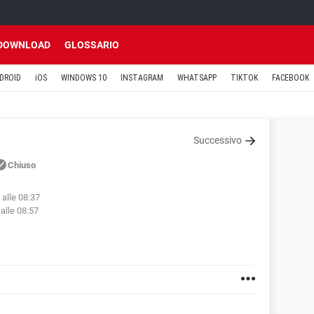
DOWNLOAD
GLOSSARIO
DROID
iOS
WINDOWS 10
INSTAGRAM
WHATSAPP
TIKTOK
FACEBOOK
Successivo
Chiuso
 alle 08:37
alle 08:57