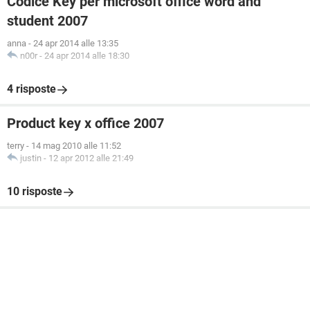
Codice Key per microsoft office word and
student 2007
anna
-
24 apr 2014 alle 13:35
n00r
-
24 apr 2014 alle 18:30
4 risposte
Product key x office 2007
terry
-
14 mag 2010 alle 11:52
justin
-
12 apr 2012 alle 21:49
10 risposte