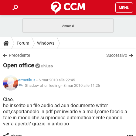
MENU
HOME
COVID-19
GAMING
GUIDE
Forum
Windows
INTRATTENIMENTO
ANDROID
COVID-19
GAMING
DOWNLOAD
Precedente
Successivo
iOS
WINDOWS 10
INTRATTENIMENTO
ANDROID
Open office
INSTAGRAM
COVID-19
WHATSAPP
GAMING
Chiuso
FORUM
iOS
WINDOWS 10
TIKTOK
INTRATTENIMENTO
FACEBOOK
ANDROID
ermetikus
- 6 mar 2010 alle 22:45
INSTAGRAM
COVID-19
WHATSAPP
GAMING
GLOSSARIO
Shadow of ur feeling -
8 mar 2010 alle 11:26
HARDWARE
iOS
WINDOWS 10
TIKTOK
INTRATTENIMENTO
FACEBOOK
ANDROID
INSTAGRAM
COVID-19
WHATSAPP
GAMING
Ciao,
HARDWARE
iOS
WINDOWS 10
ho inserito un file audio ad aun documento writer
TIKTOK
INTRATTENIMENTO
FACEBOOK
ANDROID
odt,esportandolo in pdf per inviarlo via mail,come faccio a
INSTAGRAM
WHATSAPP
fare in modo che si riproduca automaticamente quando
HARDWARE
iOS
WINDOWS 10
TIKTOK
FACEBOOK
verrà aperto? grazie in anticipo
INSTAGRAM
WHATSAPP
HARDWARE