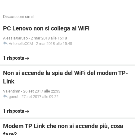
Discussioni simili
PC Lenovo non si collega al WiFi
AlessiaXaruso
-
2 mar 2018 alle 15:18
AntonelloCCM
-
2 mar 2018 alle 15:48
1 risposta
Non si accende la spia del WiFi del modem TP-
Link
Valentinm
-
26 set 2017 alle 22:33
guest
-
27 set 2017 alle 09:22
1 risposta
Modem TP Link che non si accende più, cosa
fare?