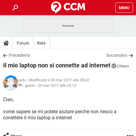
MENU
HOME
COVID-19
GAMING
GUIDE
Forum
Rete
INTRATTENIMENTO
ANDROID
COVID-19
GAMING
DOWNLOAD
Precedente
Successivo
iOS
WINDOWS 10
INTRATTENIMENTO
ANDROID
Il mio laptop non si connette ad internet
INSTAGRAM
COVID-19
WHATSAPP
GAMING
Chiuso
FORUM
iOS
WINDOWS 10
TIKTOK
INTRATTENIMENTO
FACEBOOK
ANDROID
radu
- Modificato il 30 mar 2017 alle 08:42
INSTAGRAM
COVID-19
WHATSAPP
GAMING
GLOSSARIO
guest -
29 mar 2017 alle 23:13
HARDWARE
iOS
WINDOWS 10
TIKTOK
INTRATTENIMENTO
FACEBOOK
ANDROID
INSTAGRAM
COVID-19
WHATSAPP
GAMING
Ciao,
HARDWARE
iOS
WINDOWS 10
TIKTOK
INTRATTENIMENTO
FACEBOOK
ANDROID
vorrei sapere se mi potete aiutare perchè non riesco a
INSTAGRAM
WHATSAPP
conettere il mio laptop a internet
HARDWARE
iOS
WINDOWS 10
TIKTOK
FACEBOOK
INSTAGRAM
WHATSAPP
HARDWARE