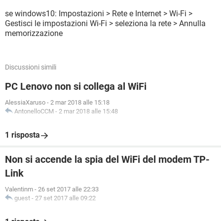
se windows10: Impostazioni > Rete e Internet > Wi-Fi >
Gestisci le impostazioni Wi-Fi > seleziona la rete > Annulla
memorizzazione
Discussioni simili
PC Lenovo non si collega al WiFi
AlessiaXaruso
-
2 mar 2018 alle 15:18
AntonelloCCM
-
2 mar 2018 alle 15:48
1 risposta
Non si accende la spia del WiFi del modem TP-
Link
Valentinm
-
26 set 2017 alle 22:33
guest
-
27 set 2017 alle 09:22