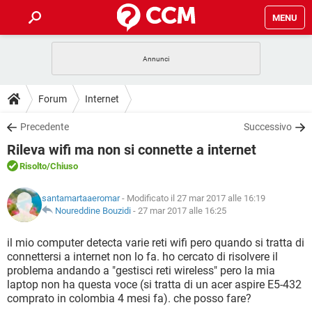
MENU
HOME
COVID-19
GAMING
GUIDE
Forum
Internet
INTRATTENIMENTO
ANDROID
COVID-19
GAMING
DOWNLOAD
Precedente
Successivo
iOS
WINDOWS 10
INTRATTENIMENTO
ANDROID
Rileva wifi ma non si connette a internet
INSTAGRAM
COVID-19
WHATSAPP
GAMING
FORUM
iOS
WINDOWS 10
Risolto
/Chiuso
TIKTOK
INTRATTENIMENTO
FACEBOOK
ANDROID
INSTAGRAM
COVID-19
WHATSAPP
GAMING
GLOSSARIO
HARDWARE
iOS
santamartaaeromar
- Modificato il 27 mar 2017 alle 16:19
WINDOWS 10
TIKTOK
INTRATTENIMENTO
FACEBOOK
ANDROID
Noureddine Bouzidi
-
27 mar 2017 alle 16:25
INSTAGRAM
COVID-19
WHATSAPP
GAMING
HARDWARE
iOS
WINDOWS 10
il mio computer detecta varie reti wifi pero quando si tratta di
TIKTOK
INTRATTENIMENTO
FACEBOOK
ANDROID
connettersi a internet non lo fa. ho cercato di risolvere il
INSTAGRAM
WHATSAPP
problema andando a "gestisci reti wireless" pero la mia
HARDWARE
iOS
WINDOWS 10
TIKTOK
FACEBOOK
laptop non ha questa voce (si tratta di un acer aspire E5-432
INSTAGRAM
WHATSAPP
comprato in colombia 4 mesi fa). che posso fare?
HARDWARE