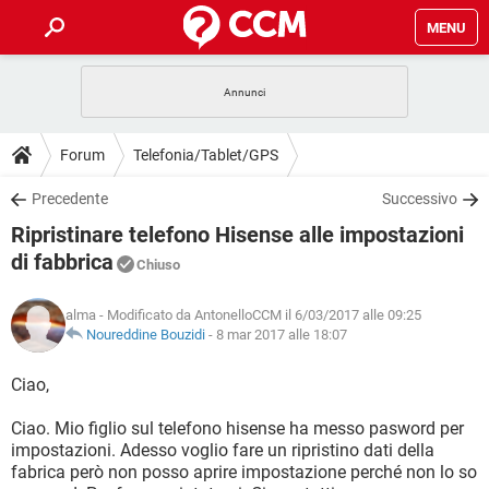
MENU
HOME
COVID-19
GAMING
GUIDE
Forum
Telefonia/Tablet/GPS
INTRATTENIMENTO
ANDROID
COVID-19
GAMING
DOWNLOAD
Precedente
Successivo
iOS
WINDOWS 10
INTRATTENIMENTO
ANDROID
Ripristinare telefono Hisense alle impostazioni
INSTAGRAM
COVID-19
WHATSAPP
GAMING
FORUM
iOS
WINDOWS 10
di fabbrica
Chiuso
TIKTOK
INTRATTENIMENTO
FACEBOOK
ANDROID
INSTAGRAM
COVID-19
WHATSAPP
GAMING
GLOSSARIO
HARDWARE
iOS
WINDOWS 10
alma
- Modificato da AntonelloCCM il 6/03/2017 alle 09:25
TIKTOK
INTRATTENIMENTO
FACEBOOK
ANDROID
Noureddine Bouzidi
-
8 mar 2017 alle 18:07
INSTAGRAM
COVID-19
WHATSAPP
GAMING
HARDWARE
iOS
WINDOWS 10
Ciao,
TIKTOK
INTRATTENIMENTO
FACEBOOK
ANDROID
INSTAGRAM
WHATSAPP
HARDWARE
iOS
WINDOWS 10
Ciao. Mio figlio sul telefono hisense ha messo pasword per
TIKTOK
FACEBOOK
impostazioni. Adesso voglio fare un ripristino dati della
INSTAGRAM
WHATSAPP
fabrica però non posso aprire impostazione perché non lo so
HARDWARE