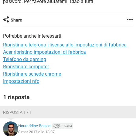
pasword. Per favore aiutatemi. Ciao a tutti
TIKTOK
FACEBOOK
HARDWARE
Share
Potrebbe anche interessarti:
Ripristinare telefono Hisense alle impostazioni di fabbrica
Acer ripristino impostazioni di fabbrica
Telefono da gaming
Ripristinare computer
Ripristinare schede chrome
Impostazioni nfc
1 risposta
RISPOSTA 1 / 1
Noureddine Bouzidi
15.404
8 mar 2017 alle 18:07