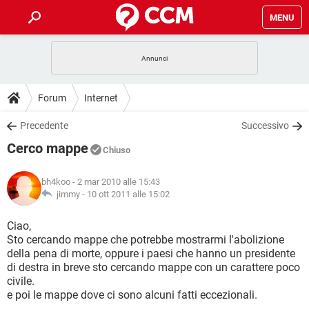
MENU
HOME
COVID-19
GAMING
GUIDE
Forum
Internet
INTRATTENIMENTO
ANDROID
COVID-19
GAMING
DOWNLOAD
Precedente
Successivo
iOS
WINDOWS 10
INTRATTENIMENTO
ANDROID
Cerco mappe
INSTAGRAM
COVID-19
WHATSAPP
GAMING
Chiuso
FORUM
iOS
WINDOWS 10
TIKTOK
INTRATTENIMENTO
FACEBOOK
ANDROID
bh4koo
- 2 mar 2010 alle 15:43
INSTAGRAM
COVID-19
WHATSAPP
GAMING
GLOSSARIO
jimmy -
10 ott 2011 alle 15:02
HARDWARE
iOS
WINDOWS 10
TIKTOK
INTRATTENIMENTO
FACEBOOK
ANDROID
INSTAGRAM
COVID-19
WHATSAPP
GAMING
Ciao,
HARDWARE
iOS
WINDOWS 10
Sto cercando mappe che potrebbe mostrarmi l'abolizione
TIKTOK
INTRATTENIMENTO
FACEBOOK
ANDROID
della pena di morte, oppure i paesi che hanno un presidente
INSTAGRAM
WHATSAPP
di destra in breve sto cercando mappe con un carattere poco
HARDWARE
iOS
WINDOWS 10
TIKTOK
FACEBOOK
civile.
INSTAGRAM
WHATSAPP
e poi le mappe dove ci sono alcuni fatti eccezionali.
HARDWARE