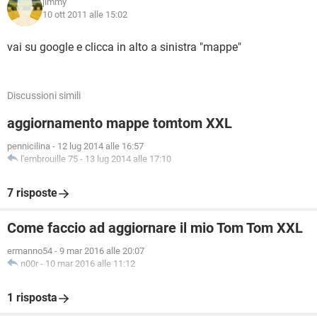
jimmy
10 ott 2011 alle 15:02
vai su google e clicca in alto a sinistra "mappe"
Discussioni simili
aggiornamento mappe tomtom XXL
pennicilina
-
12 lug 2014 alle 16:57
l'embrouille 75
-
13 lug 2014 alle 17:10
7 risposte
Come faccio ad aggiornare il mio Tom Tom XXL
ermanno54
-
9 mar 2016 alle 20:07
n00r
-
10 mar 2016 alle 11:12
1 risposta