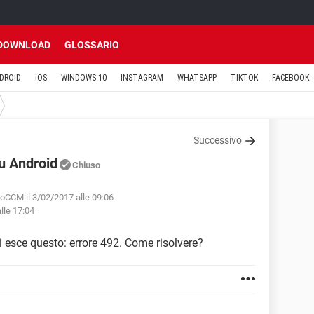
DOWNLOAD
GLOSSARIO
DROID
iOS
WINDOWS 10
INSTAGRAM
WHATSAPP
TIKTOK
FACEBOOK
Successivo
su Android
Chiuso
loCCM il 3/02/2017 alle 09:06
lle 17:04
 esce questo: errore 492. Come risolvere?