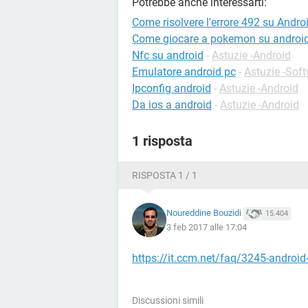
Potrebbe anche interessarti:
Come risolvere l'errore 492 su Andro
Come giocare a pokemon su androi
Nfc su android
-
Astuzie -Android
Emulatore android pc
-
Astuzie -Sof
Ipconfig android
-
Astuzie -Android
Da ios a android
-
Astuzie -Android
1 risposta
RISPOSTA 1 / 1
Noureddine Bouzidi
15.404
3 feb 2017 alle 17:04
https://it.ccm.net/faq/3245-android-
Discussioni simili