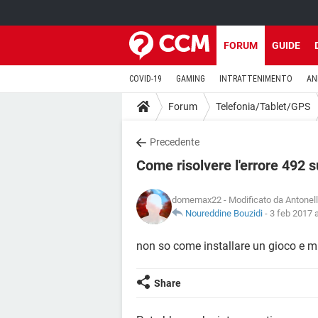
FORUM
GUIDE
COVID-19
GAMING
INTRATTENIMENTO
AN
Forum
Telefonia/Tablet/GPS
Precedente
Come risolvere l'errore 492 
domemax22
- Modificato da Antonel
Noureddine Bouzidi
-
3 feb 2017 a
non so come installare un gioco e mi
Share