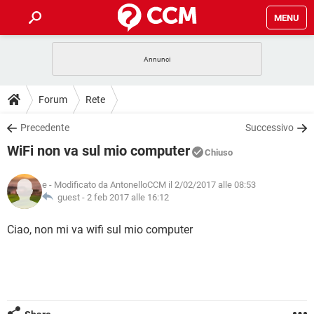
MENU
HOME
COVID-19
GAMING
GUIDE
Forum
Rete
INTRATTENIMENTO
ANDROID
COVID-19
GAMING
DOWNLOAD
Precedente
Successivo
iOS
WINDOWS 10
INTRATTENIMENTO
ANDROID
WiFi non va sul mio computer
INSTAGRAM
COVID-19
WHATSAPP
GAMING
Chiuso
FORUM
iOS
WINDOWS 10
TIKTOK
INTRATTENIMENTO
FACEBOOK
ANDROID
e
- Modificato da AntonelloCCM il 2/02/2017 alle 08:53
INSTAGRAM
COVID-19
WHATSAPP
GAMING
GLOSSARIO
guest -
2 feb 2017 alle 16:12
HARDWARE
iOS
WINDOWS 10
TIKTOK
INTRATTENIMENTO
FACEBOOK
ANDROID
INSTAGRAM
COVID-19
WHATSAPP
GAMING
Ciao, non mi va wifi sul mio computer
HARDWARE
iOS
WINDOWS 10
TIKTOK
INTRATTENIMENTO
FACEBOOK
ANDROID
INSTAGRAM
WHATSAPP
HARDWARE
iOS
WINDOWS 10
TIKTOK
FACEBOOK
INSTAGRAM
WHATSAPP
HARDWARE