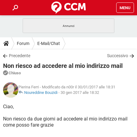
MENU
HOME
COVID-19
GAMING
GUIDE
Forum
E-Mail/Chat
INTRATTENIMENTO
ANDROID
COVID-19
GAMING
DOWNLOAD
Precedente
Successivo
iOS
WINDOWS 10
INTRATTENIMENTO
ANDROID
Non riesco ad accedere al mio indirizzo mail
INSTAGRAM
COVID-19
WHATSAPP
GAMING
FORUM
iOS
WINDOWS 10
Chiuso
TIKTOK
INTRATTENIMENTO
FACEBOOK
ANDROID
INSTAGRAM
COVID-19
WHATSAPP
GAMING
GLOSSARIO
HARDWARE
iOS
Pierina Ferri
- Modificato da n00r il 30/01/2017 alle 18:31
WINDOWS 10
TIKTOK
INTRATTENIMENTO
FACEBOOK
ANDROID
Noureddine Bouzidi
-
30 gen 2017 alle 18:32
INSTAGRAM
COVID-19
WHATSAPP
GAMING
HARDWARE
iOS
WINDOWS 10
Ciao,
TIKTOK
INTRATTENIMENTO
FACEBOOK
ANDROID
INSTAGRAM
WHATSAPP
Non riesco da due giorni ad accedere al mio indirizzo mail
HARDWARE
iOS
WINDOWS 10
TIKTOK
FACEBOOK
come posso fare grazie
INSTAGRAM
WHATSAPP
HARDWARE