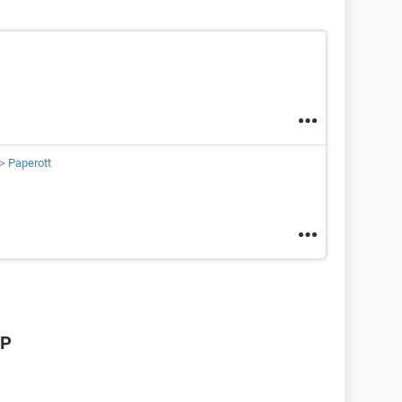
>
Paperott
XP