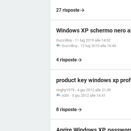
27 risposte
Windows XP schermo nero al
GucciBoy
-
11 lug 2019 alle 14:52
GucciBoy
-
12 lug 2019 alle 16:46
4 risposte
product key windows xp prof
ringhy1979
-
4 giu 2012 alle 21:09
n00r
-
5 giu 2012 alle 16:41
8 risposte
Aprire Windows XP, passwor