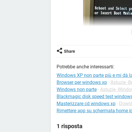
Share
Potrebbe anche interessarti:
Windows XP non parte più e mi dà l
Come posso fare?
Browser per windows xp
-
Astuzie -
Windows non parte
-
Astuzie -Wind
Blackmagic disk speed test window
Masterizzare cd windows xp
-
Downl
Rimettere app su schermata home i
1 risposta