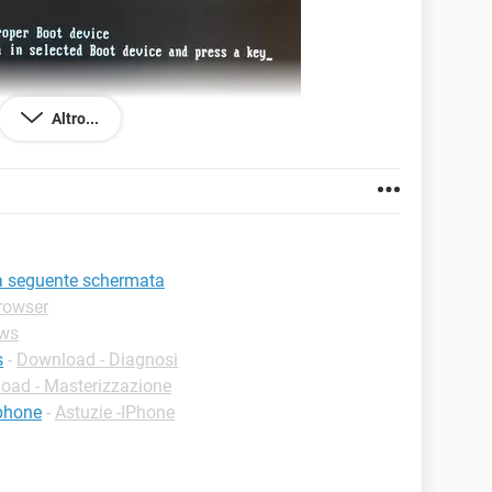
Altro...
a seguente schermata
Browser
ows
s
-
Download - Diagnosi
oad - Masterizzazione
phone
-
Astuzie -IPhone