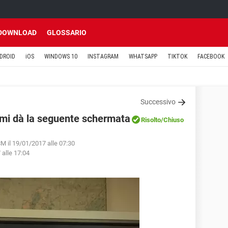
DOWNLOAD
GLOSSARIO
DROID
iOS
WINDOWS 10
INSTAGRAM
WHATSAPP
TIKTOK
FACEBOOK
Successivo
mi dà la seguente schermata
Risolto
/Chiuso
M il 19/01/2017 alle 07:30
 alle 17:04