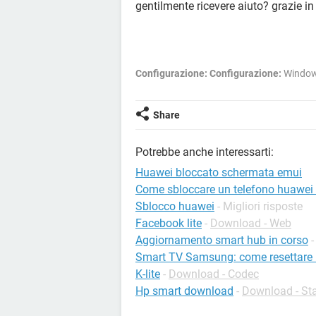
gentilmente ricevere aiuto? grazie in
Configurazione:
Configurazione:
Window
Share
Potrebbe anche interessarti:
Huawei bloccato schermata emui
Come sbloccare un telefono huawei
Sblocco huawei
- Migliori risposte
Facebook lite
-
Download - Web
Aggiornamento smart hub in corso
Smart TV Samsung: come resettare
K-lite
-
Download - Codec
Hp smart download
-
Download - S