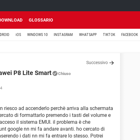
DOWNLOAD
GLOSSARIO
DROID
iOS
WINDOWS 10
INSTAGRAM
WHATSAPP
TIKTOK
FACEBOOK
Successivo
awei P8 Lite Smart
Chiuso
44
n riesco ad accenderlo perchè arriva alla schermata
 cercato di formattarlo premendo i tasti del volume e
è acceso il sistema EMUI. il problema è che
nt google nn mi fa andare avanti. ho cercato di
erendo i dati nn mi fa entrare lo stesso. Potrei