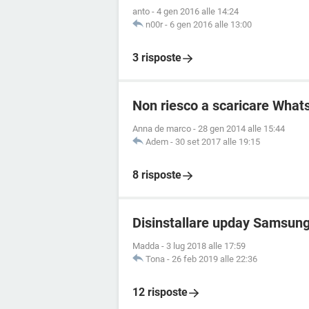
anto
-
4 gen 2016 alle 14:24
n00r
-
6 gen 2016 alle 13:00
3 risposte
Non riesco a scaricare Wha
Anna de marco
-
28 gen 2014 alle 15:44
Adem
-
30 set 2017 alle 19:15
8 risposte
Disinstallare upday Samsun
Madda
-
3 lug 2018 alle 17:59
Tona
-
26 feb 2019 alle 22:36
12 risposte