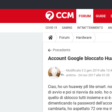
FORUM
GUIDE
COVID-19
GAMING
INTRATTENIMENTO
AN
Forum
Hardware
Precedente
Account Google bloccato Hu
....
- Modificato il 2 gen 2019 alle 13:
antimo -
24 nov 2017 alle 01:35
Ciao, ho un huawey p8 lite smart. no
di avvio e poi si riavvia da solo. ho
quello di sblocco tutti insieme e si 
dimenticando la password dell'accou
cambiarla, ho aspettato 72 ore ma ins