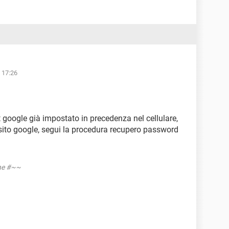
e 17:26
t google già impostato in precedenza nel cellulare,
l sito google, segui la procedura recupero password
one #~~