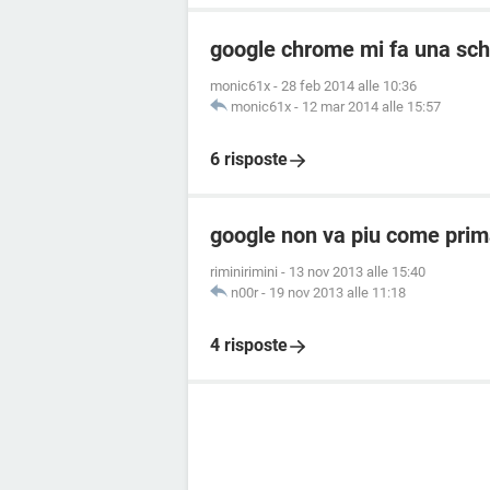
google chrome mi fa una sc
monic61x
-
28 feb 2014 alle 10:36
monic61x
-
12 mar 2014 alle 15:57
6 risposte
google non va piu come pri
riminirimini
-
13 nov 2013 alle 15:40
n00r
-
19 nov 2013 alle 11:18
4 risposte