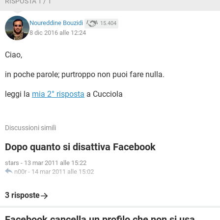
RISPOSTA 1 / 1
Noureddine Bouzidi
15.404
8 dic 2016 alle 12:24
Ciao,
in poche parole; purtroppo non puoi fare nulla.
leggi la
mia 2° risposta
a Cucciola
Discussioni simili
Dopo quanto si disattiva Facebook
stars
-
13 mar 2011 alle 15:22
n00r
-
14 mar 2011 alle 15:02
3 risposte
Facebook cancella un profilo che non si usa