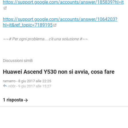
https://support.google.com/accounts/answer/185839?hl=it
https://support.google.com/accounts/answer/1064203?
hl=it&ref_topic=7189195
~~# Per ogni problema... c'è una soluzione #~~
Discussioni simili
Huawei Ascend Y530 non si avvia, cosa fare
ramarro
-
8 giu 2017 alle 22:25
n00r
-
9 giu 2017 alle 15:27
1 risposta