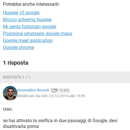
TIKTOK
FACEBOOK
Potrebbe anche interessarti:
HARDWARE
Huawei y5 google
Blocco schermo huawei
Mi sento fortunato google
Posizione whatsapp google maps
Google meet application
Google chrome
1 risposta
RISPOSTA 1 / 1
Noureddine Bouzidi
15.404
Modificato da n00r il 5/12/2016 alle 15:55
ciao,
se hai attivato la verifica in due passaggi di Google, devi
disattivarla prima