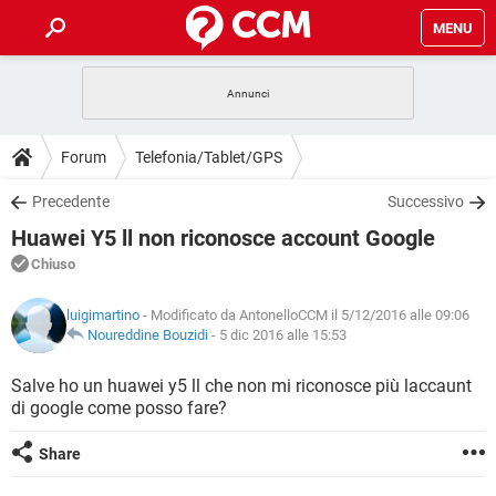
MENU
HOME
COVID-19
GAMING
GUIDE
Forum
Telefonia/Tablet/GPS
INTRATTENIMENTO
ANDROID
COVID-19
GAMING
DOWNLOAD
Precedente
Successivo
iOS
WINDOWS 10
INTRATTENIMENTO
ANDROID
Huawei Y5 ll non riconosce account Google
INSTAGRAM
COVID-19
WHATSAPP
GAMING
FORUM
iOS
WINDOWS 10
Chiuso
TIKTOK
INTRATTENIMENTO
FACEBOOK
ANDROID
INSTAGRAM
COVID-19
WHATSAPP
GAMING
GLOSSARIO
HARDWARE
iOS
luigimartino
- Modificato da AntonelloCCM il 5/12/2016 alle 09:06
WINDOWS 10
TIKTOK
INTRATTENIMENTO
FACEBOOK
ANDROID
Noureddine Bouzidi
-
5 dic 2016 alle 15:53
INSTAGRAM
COVID-19
WHATSAPP
GAMING
HARDWARE
iOS
WINDOWS 10
Salve ho un huawei y5 ll che non mi riconosce più laccaunt
TIKTOK
INTRATTENIMENTO
FACEBOOK
ANDROID
di google come posso fare?
INSTAGRAM
WHATSAPP
HARDWARE
iOS
WINDOWS 10
TIKTOK
FACEBOOK
Share
INSTAGRAM
WHATSAPP
HARDWARE