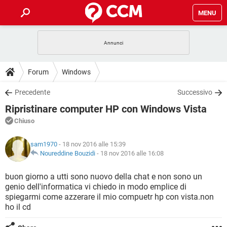
MENU
HOME
COVID-19
GAMING
GUIDE
Forum
Windows
INTRATTENIMENTO
ANDROID
COVID-19
GAMING
DOWNLOAD
Precedente
Successivo
iOS
WINDOWS 10
INTRATTENIMENTO
ANDROID
Ripristinare computer HP con Windows Vista
INSTAGRAM
COVID-19
WHATSAPP
GAMING
FORUM
iOS
WINDOWS 10
Chiuso
TIKTOK
INTRATTENIMENTO
FACEBOOK
ANDROID
INSTAGRAM
COVID-19
WHATSAPP
GAMING
GLOSSARIO
HARDWARE
iOS
sam1970
- 18 nov 2016 alle 15:39
WINDOWS 10
TIKTOK
INTRATTENIMENTO
FACEBOOK
ANDROID
Noureddine Bouzidi
-
18 nov 2016 alle 16:08
INSTAGRAM
COVID-19
WHATSAPP
GAMING
HARDWARE
iOS
WINDOWS 10
buon giorno a utti sono nuovo della chat e non sono un
TIKTOK
INTRATTENIMENTO
FACEBOOK
ANDROID
genio dell'informatica vi chiedo in modo emplice di
INSTAGRAM
WHATSAPP
spiegarmi come azzerare il mio compuetr hp con vista.non
HARDWARE
iOS
WINDOWS 10
TIKTOK
FACEBOOK
ho il cd
INSTAGRAM
WHATSAPP
HARDWARE