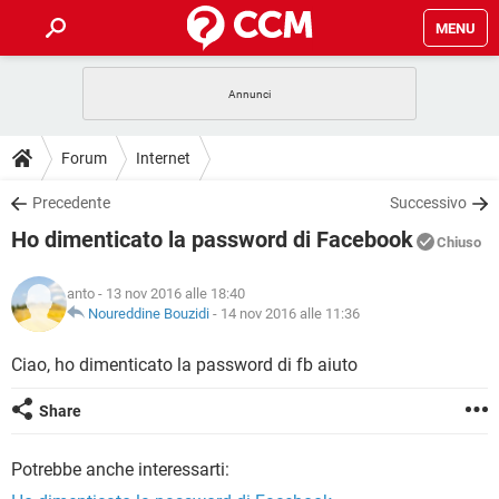
MENU
HOME
COVID-19
GAMING
GUIDE
Forum
Internet
INTRATTENIMENTO
ANDROID
COVID-19
GAMING
DOWNLOAD
Precedente
Successivo
iOS
WINDOWS 10
INTRATTENIMENTO
ANDROID
Ho dimenticato la password di Facebook
INSTAGRAM
COVID-19
WHATSAPP
GAMING
Chiuso
FORUM
iOS
WINDOWS 10
TIKTOK
INTRATTENIMENTO
FACEBOOK
ANDROID
anto
- 13 nov 2016 alle 18:40
INSTAGRAM
COVID-19
WHATSAPP
GAMING
GLOSSARIO
Noureddine Bouzidi
-
14 nov 2016 alle 11:36
HARDWARE
iOS
WINDOWS 10
TIKTOK
INTRATTENIMENTO
FACEBOOK
ANDROID
INSTAGRAM
COVID-19
WHATSAPP
GAMING
Ciao, ho dimenticato la password di fb aiuto
HARDWARE
iOS
WINDOWS 10
TIKTOK
INTRATTENIMENTO
FACEBOOK
ANDROID
Share
INSTAGRAM
WHATSAPP
HARDWARE
iOS
WINDOWS 10
TIKTOK
FACEBOOK
Potrebbe anche interessarti:
INSTAGRAM
WHATSAPP
HARDWARE