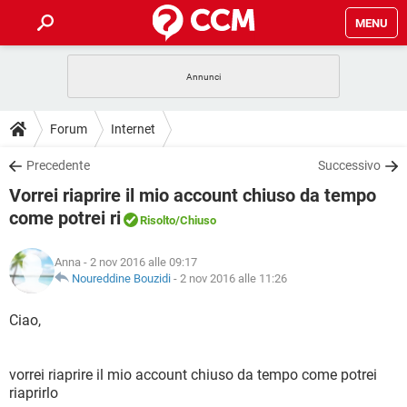
MENU
HOME
COVID-19
GAMING
GUIDE
Forum
Internet
INTRATTENIMENTO
ANDROID
COVID-19
GAMING
DOWNLOAD
Precedente
Successivo
iOS
WINDOWS 10
INTRATTENIMENTO
ANDROID
Vorrei riaprire il mio account chiuso da tempo
INSTAGRAM
COVID-19
WHATSAPP
GAMING
FORUM
iOS
WINDOWS 10
come potrei ri
Risolto
/Chiuso
TIKTOK
INTRATTENIMENTO
FACEBOOK
ANDROID
INSTAGRAM
COVID-19
WHATSAPP
GAMING
GLOSSARIO
HARDWARE
iOS
WINDOWS 10
Anna
- 2 nov 2016 alle 09:17
TIKTOK
INTRATTENIMENTO
FACEBOOK
ANDROID
Noureddine Bouzidi
-
2 nov 2016 alle 11:26
INSTAGRAM
COVID-19
WHATSAPP
GAMING
HARDWARE
iOS
WINDOWS 10
Ciao,
TIKTOK
INTRATTENIMENTO
FACEBOOK
ANDROID
INSTAGRAM
WHATSAPP
HARDWARE
iOS
WINDOWS 10
TIKTOK
FACEBOOK
vorrei riaprire il mio account chiuso da tempo come potrei
INSTAGRAM
WHATSAPP
riaprirlo
HARDWARE