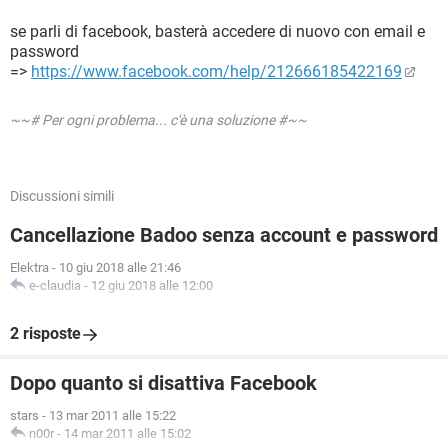
se parli di facebook, basterà accedere di nuovo con email e
password
=>
https://www.facebook.com/help/212666185422169
~~# Per ogni problema... c'è una soluzione #~~
Discussioni simili
Cancellazione Badoo senza account e password
Elektra
-
10 giu 2018 alle 21:46
e-claudia
-
12 giu 2018 alle 12:00
2 risposte
Dopo quanto si disattiva Facebook
stars
-
13 mar 2011 alle 15:22
n00r
-
14 mar 2011 alle 15:02