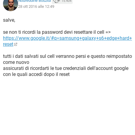
Noureddine Bouzidi
15.404
28 ott 2016 alle 12:49
salve,
se non ti ricordi la password devi resettare il cell =>
https://www.google.it/#q=samsung+galaxy+s6+edge+hard+
reset
tutti i dati salvati sul cell verranno persi e questo reimpostato
come nuovo
assicurati di ricordarti le tue credenziali dell'account google
con le quali accedi dopo il reset