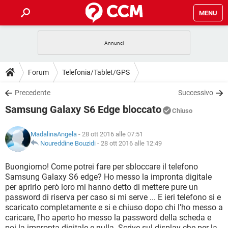
MENU
HOME
COVID-19
GAMING
GUIDE
Forum
Telefonia/Tablet/GPS
INTRATTENIMENTO
ANDROID
COVID-19
GAMING
DOWNLOAD
Precedente
Successivo
iOS
WINDOWS 10
INTRATTENIMENTO
ANDROID
Samsung Galaxy S6 Edge bloccato
INSTAGRAM
COVID-19
WHATSAPP
GAMING
Chiuso
FORUM
iOS
WINDOWS 10
TIKTOK
INTRATTENIMENTO
FACEBOOK
ANDROID
MadalinaAngela
- 28 ott 2016 alle 07:51
INSTAGRAM
COVID-19
WHATSAPP
GAMING
GLOSSARIO
Noureddine Bouzidi
-
28 ott 2016 alle 12:49
HARDWARE
iOS
WINDOWS 10
TIKTOK
INTRATTENIMENTO
FACEBOOK
ANDROID
INSTAGRAM
COVID-19
WHATSAPP
GAMING
Buongiorno! Come potrei fare per sbloccare il telefono
HARDWARE
iOS
WINDOWS 10
Samsung Galaxy S6 edge? Ho messo la impronta digitale
TIKTOK
INTRATTENIMENTO
FACEBOOK
ANDROID
per aprirlo però loro mi hanno detto di mettere pure un
INSTAGRAM
WHATSAPP
password di riserva per caso si mi serve ... E ieri telefono si e
HARDWARE
iOS
WINDOWS 10
TIKTOK
FACEBOOK
scaricato completamente e si e chiuso dopo chi l'ho messo a
INSTAGRAM
WHATSAPP
caricare, l'ho aperto ho messo la password della scheda e
HARDWARE
poi la impronta digitale e nulla. Scrive sul display che per la